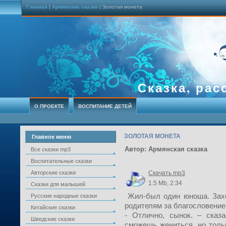
Главная
|
Армянские сказки
| Золотая монета
Сказка, рас
О ПРОЕКТЕ
ВОСПИТАНИЕ ДЕТЕЙ
ЗОЛОТАЯ МОНЕТА
Главное меню
Автор: Армянская сказка
Все сказки mp3
Воспитательные сказки
Авторские сказки
Скачать mp3
1.5 Mb, 2:34
Сказки для малышей
Жил-был один юноша. Захо
Русские народные сказки
родителям за благословение
Китайские сказки
- Отлично, сынок. – сказ
Шведские сказки
сможешь жениться, но толь