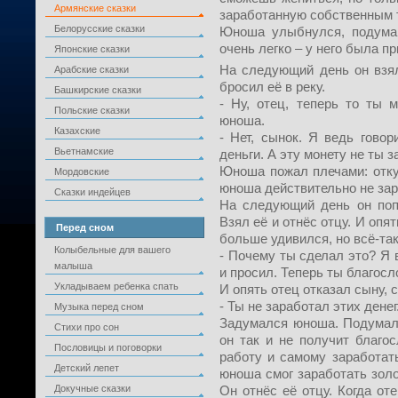
Армянские сказки
заработанную собственным 
Белорусские сказки
Юноша улыбнулся, подумав
очень легко – у него была п
Японские сказки
На следующий день он взял
Арабские сказки
бросил её в реку.
Башкирские сказки
- Ну, отец, теперь то ты 
Польские сказки
юноша.
Казахские
- Нет, сынок. Я ведь гово
Вьетнамские
деньги. А эту монету не ты з
Юноша пожал плечами: отку
Мордовские
юноша действительно не зар
Сказки индейцев
На следующий день он поп
Взял её и отнёс отцу. И опя
Перед сном
больше удивился, но всё-так
Колыбельные для вашего
- Почему ты сделал это? Я 
малыша
и просил. Теперь ты благос
Укладываем ребенка спать
И опять отец отказал сыну, с
- Ты не заработал этих денег
Музыка перед сном
Задумался юноша. Подумал о
Стихи про сон
он так и не получит благо
Пословицы и поговорки
работу и самому заработат
Детский лепет
юноша смог заработать зол
Докучные сказки
Он отнёс её отцу. Когда от