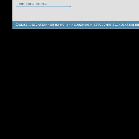
Авторские сказки
Сказка, рассказанная на ночь - народные и авторские аудиосказки m