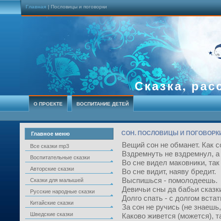
Главная
| Пословицы и поговорки
Сказка, рас
О ПРОЕКТЕ
ВОСПИТАНИЕ ДЕТЕЙ
СОН. ПОСЛОВИЦЫ И ПОГОВОРК
Главное меню
Вещий сон не обманет. Как со
Все сказки mp3
Вздремнуть не вздремнул, а
Воспитательные сказки
Во сне видел маковники, так 
Авторские сказки
Во сне видит, наяву бредит.
Выспишься - помолодеешь.
Сказки для малышей
Девичьи сны да бабьи сказк
Русские народные сказки
Долго спать - с долгом встат
Китайские сказки
За сон не ручись (не знаешь,
Шведские сказки
Каково живется (можется), т