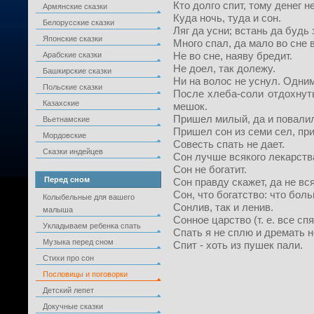
Кто долго спит, тому денег н
Армянские сказки
Куда ночь, туда и сон.
Белорусские сказки
Ляг да усни; встань да будь 
Японские сказки
Много спал, да мало во сне 
Арабские сказки
Не во сне, наяву бредит.
Не доел, так долежу.
Башкирские сказки
Ни на волос не уснул. Одним
Польские сказки
После хлеба-соли отдохнуть
Казахские
мешок.
Пришел милый, да и повалил
Вьетнамские
Пришел сон из семи сел, пр
Мордовские
Совесть спать не дает.
Сказки индейцев
Сон лучше всякого лекарств
Сон не богатит.
Перед сном
Сон правду скажет, да не вс
Сон, что богатство: что бол
Колыбельные для вашего
Сонлив, так и ленив.
малыша
Сонное царство (т. е. все спя
Укладываем ребенка спать
Спать я не сплю и дремать н
Музыка перед сном
Спит - хоть из пушек пали.
Стихи про сон
Пословицы и поговорки
Детский лепет
Докучные сказки