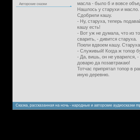
масла - было б и вовсе объе
Авторские сказки
Нашлось у старухи и масло.
Сдобрили кашу.
- Ну, старуха, теперь подав
кашу есть!
- Вот уж не думала, что из
сварить, - дивится старуха.
Поели вдвоем кашу. Старуха
- Служивый! Когда ж топор б
- Да, вишь, он не уварился, -
доварю да позавтракаю!
Тотчас припрятал топор в ра
иную деревню.
Сказка, рассказанная на ночь - народные и авторские аудиосказки m