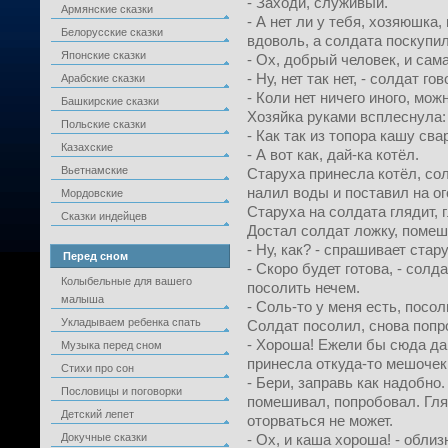
- Заходи, служивый.
Армянские сказки
- А нет ли у тебя, хозяюшка,
Белорусские сказки
вдоволь, а солдата поскупи
Японские сказки
- Ох, добрый человек, и сама
- Ну, нет так нет, - солдат г
Арабские сказки
- Коли нет ничего иного, мож
Башкирские сказки
Хозяйка руками всплеснула:
Польские сказки
- Как так из топора кашу сва
Казахские
- А вот как, дай-ка котёл.
Вьетнамские
Старуха принесла котёл, сол
налил воды и поставил на ог
Мордовские
Старуха на солдата глядит, г
Сказки индейцев
Достал солдат ложку, помеш
- Ну, как? - спрашивает стар
Перед сном
- Скоро будет готова, - солда
Колыбельные для вашего
посолить нечем.
малыша
- Соль-то у меня есть, посол
Укладываем ребенка спать
Солдат посолил, снова попр
- Хороша! Ежели бы сюда да
Музыка перед сном
принесла откуда-то мешочек
Стихи про сон
- Бери, заправь как надобно
Пословицы и поговорки
помешивал, попробовал. Гляд
Детский лепет
оторваться не может.
Докучные сказки
- Ох, и каша хороша! - облиз