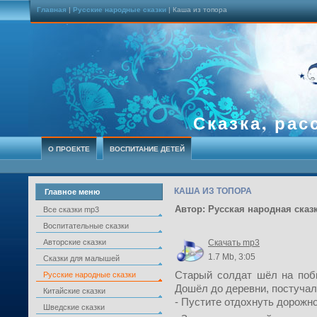
Главная
|
Русские народные сказки
| Каша из топора
Сказка, рас
О ПРОЕКТЕ
ВОСПИТАНИЕ ДЕТЕЙ
КАША ИЗ ТОПОРА
Главное меню
Автор: Русская народная сказ
Все сказки mp3
Воспитательные сказки
Авторские сказки
Скачать mp3
1.7 Mb, 3:05
Сказки для малышей
Старый солдат шёл на побы
Русские народные сказки
Дошёл до деревни, постучал
Китайские сказки
- Пустите отдохнуть дорожно
Шведские сказки