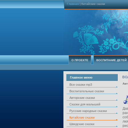
Главная
| Китайские сказки
О ПРОЕКТЕ
ВОСПИТАНИЕ ДЕТЕЙ
ВО
Главное меню
Авт
Все сказки mp3
Воспитательные сказки
Авторские сказки
Сказки для малышей
Дав
Русские народные сказки
ран
соб
Китайские сказки
люб
Шведские сказки
ри