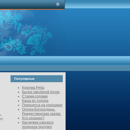
Популярные
Курочка Ряба
Бычок смоляной бочок
Старик-годовик
Каша из топора
Принцесса на горошине
Огонек Богородицы.
Рождественская сказка.
,
Кто сильнее?
ет
Как мужик царского
генерала проучил