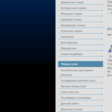
Одн
Армянские сказки
рис
Белорусские сказки
что
— Я
Японские сказки
Арабские сказки
Башкирские сказки
ДЕ
Польские сказки
Авт
Казахские
Вьетнамские
Мордовские
Сказки индейцев
Эт
Од
Со
Перед сном
дру
Колыбельные для вашего
ни 
малыша
вос
Укладываем ребенка спать
Музыка перед сном
Стихи про сон
Пословицы и поговорки
Детский лепет
Докучные сказки