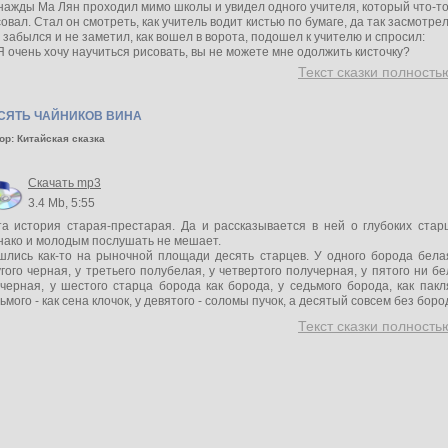
ажды Ма Лян проходил мимо школы и увидел одного учителя, который что-т
овал. Стал он смотреть, как учитель водит кистью по бумаге, да так засмотрел
 забылся и не заметил, как вошел в ворота, подошел к учителю и спросил:
 очень хочу научиться рисовать, вы не можете мне одолжить кисточку?
Текст сказки полностью
СЯТЬ ЧАЙНИКОВ ВИНА
ор: Китайская сказка
Скачать mp3
3.4 Mb, 5:55
а история старая-престарая. Да и рассказывается в ней о глубоких старц
нако и молодым послушать не мешает.
шлись как-то на рыночной площади десять старцев. У одного борода белая
гого черная, у третьего полубелая, у четвертого получерная, у пятого ни б
черная, у шестого старца борода как борода, у седьмого борода, как пакл
ьмого - как сена клочок, у девятого - соломы пучок, а десятый совсем без боро
Текст сказки полностью