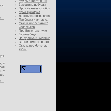
Мудрый крестьянин
о
Заюшкина избушка
ся,
Про снежный колобок
Муха-Цокотуха
Десять чайников вина
...
Три брата и лягушка
Сказка про "сонных"
человечков
Про Витю-грязнулю
Гуси-лебеди
Чебурашка и Змейчик
Волк и семеро козлят
Сказка про больные
зубки
ах.
, у
елая
я, у
ды.
...