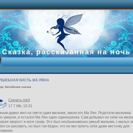
Сказка, рассказанная на ночь
ЛШЕБНАЯ КИСТЬ МА ЛЯНА
ор: Китайская сказка
Скачать mp3
17.7 Mb, 15:31
ным-давно жил на свете один мальчик, звали его Ма Лян. Родители мальчика
о умерли, и остался Ма Лян один-одинешенек. Сам добывал он себе на жизнь
ирая хворост и кося траву. Это был необыкновенно умный мальчик, с малых л
ил он рисовать, но был так беден, что не мог купить себе даже кисточку для
сования.