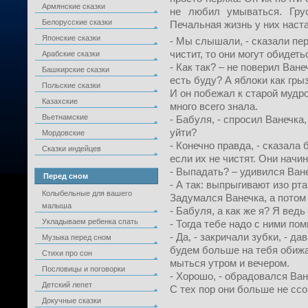
Армянские сказки
не любил умываться. Гру
Белорусские сказки
Печальная жизнь у них наста
Японские сказки
- Мы слышали, - сказали пер
чистит, то они могут обидеть
Арабские сказки
- Как так? – не поверил Ване
Башкирские сказки
есть буду? А яблоки как гры
Польские сказки
И он побежал к старой мудр
Казахские
много всего знала.
Вьетнамские
- Бабуля, - спросил Ванечка,
уйти?
Мордовские
- Конечно правда, - сказала
Сказки индейцев
если их не чистят. Они начи
- Выпадать? – удивился Ване
Перед сном
- А так: выпрыгивают изо рта
Колыбельные для вашего
Задумался Ванечка, а потом
малыша
- Бабуля, а как же я? Я ведь
Укладываем ребенка спать
- Тогда тебе надо с ними пом
- Да, - закричали зубки, - д
Музыка перед сном
будем больше на тебя обижа
Стихи про сон
мыться утром и вечером.
Пословицы и поговорки
- Хорошо, - обрадовался Ван
Детский лепет
С тех пор они больше не сс
Докучные сказки