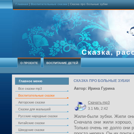
Главная
|
Воспитательные сказки
| Сказка про больные зубки
Сказка, рас
О ПРОЕКТЕ
ВОСПИТАНИЕ ДЕТЕЙ
СКАЗКА ПРО БОЛЬНЫЕ ЗУБКИ
Главное меню
Автор: Ирина Гурина
Все сказки mp3
Воспитательные сказки
Авторские сказки
Скачать mp3
3.1 Mb, 2:42
Сказки для малышей
Жили-были зубки. Жили они,
Русские народные сказки
Сначала они жили хорошо, 
Китайские сказки
Только очень не долго они 
Шведские сказки
просто неряха. Он их почти