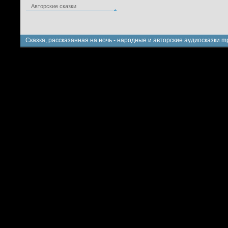
Авторские сказки
Сказка, рассказанная на ночь - народные и авторские аудиосказки m