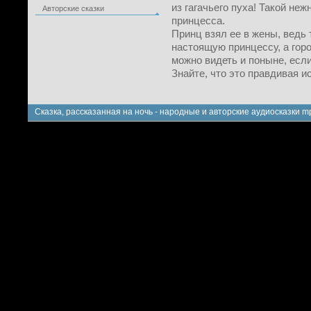
из гагачьего пуха! Такой не
Авторские сказки
принцесса.
Принц взял ее в жены, ведь т
настоящую принцессу, а горо
можно видеть и поныне, если
Знайте, что это правдивая и
Сказка, рассказанная на ночь - народные и авторские аудиосказки m