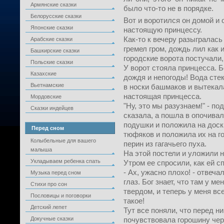
Армянские сказки
было что-то не в порядке.
Белорусские сказки
Вот и воротился он домой и 
Японские сказки
настоящую принцессу.
Как-то к вечеру разыгралась
Арабские сказки
гремел гром, дождь лил как и
Башкирские сказки
городские ворота постучали,
Польские сказки
У ворот стояла принцесса. Б
Казахские
дождя и непогоды! Вода стек
Вьетнамские
в носки башмаков и вытекала 
настоящая принцесса.
Мордовские
"Ну, это мы разузнаем!" - по
Сказки индейцев
сказала, а пошла в опочивал
подушки и положила на доск
Перед сном
тюфяков и положила их на г
Колыбельные для вашего
перин из гагачьего пуха.
малыша
На этой постели и уложили н
Укладываем ребенка спать
Утром ее спросили, как ей с
- Ах, ужасно плохо! - отвеча
Музыка перед сном
глаз. Бог знает, что там у м
Стихи про сон
твердом, и теперь у меня все
Пословицы и поговорки
такое!
Детский лепет
Тут все поняли, что перед н
Докучные сказки
почувствовала горошину чер