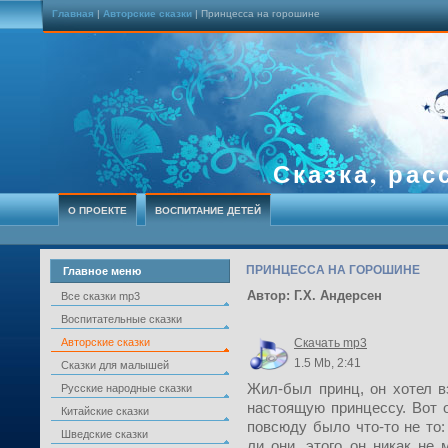
Главная
|
Авторские сказки
| Принцесса на горошине
Сказка, рас
О ПРОЕКТЕ
ВОСПИТАНИЕ ДЕТЕЙ
ПРИНЦЕССА НА ГОРОШИНЕ
Главное меню
Автор: Г.Х. Андерсен
Все сказки mp3
Воспитательные сказки
Авторские сказки
Скачать mp3
1.5 Mb, 2:41
Сказки для малышей
Жил-был принц, он хотел в
Русские народные сказки
настоящую принцессу. Вот о
Китайские сказки
повсюду было что-то не то:
Шведские сказки
ли они, этого он никак не 