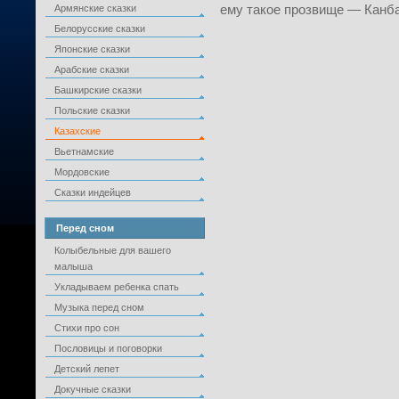
ему такое прозвище — Канба
Армянские сказки
Белорусские сказки
Японские сказки
Арабские сказки
Башкирские сказки
Польские сказки
Казахские
Вьетнамские
Мордовские
Сказки индейцев
Перед сном
Колыбельные для вашего
малыша
Укладываем ребенка спать
Музыка перед сном
Стихи про сон
Пословицы и поговорки
Детский лепет
Докучные сказки