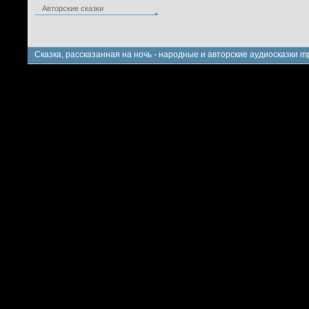
Авторские сказки
Сказка, рассказанная на ночь - народные и авторские аудиосказки m