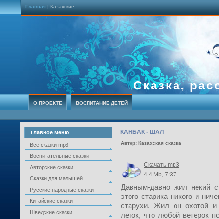
Главная
| Казахские
Сказка, рас
О ПРОЕКТЕ
ВОСПИТАНИЕ ДЕТЕЙ
КАНБАК - ШАЛ
Главное меню
Автор: Казахская сказка
Все сказки mp3
Воспитательные сказки
Скачать mp3
Авторские сказки
4.4 Mb, 7:37
Сказки для малышей
Давным-давно жил некий с
Русские народные сказки
этого старика никого и нич
Китайские сказки
старухи. Жил он охотой и
Шведские сказки
легок, что любой ветерок п