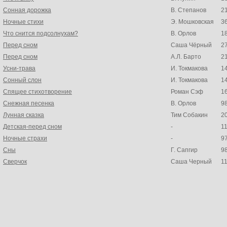
Сонная дорожка
В. Степанов
2
Ночные стихи
Э. Мошковская
3
Что снится подсолнухам?
В. Орлов
1
Перед сном
Саша Чёрный
2
Перед сном
А.Л. Барто
2
Усни-трава
И. Токмакова
1
Сонный слон
И. Токмакова
1
Спящее стихотворение
Роман Сэф
1
Снежная песенка
В. Орлов
9
Лунная сказка
Тим Собакин
2
Детская-перед сном
-
1
Ночные страхи
-
9
Сны
Г. Сапгир
9
Сверчок
Саша Черный
1