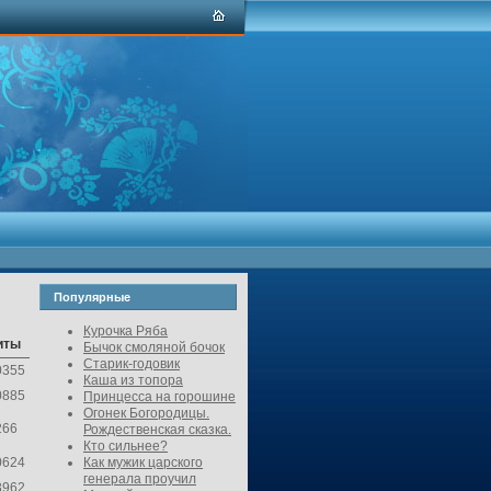
Популярные
Курочка Ряба
иты
Бычок смоляной бочок
Старик-годовик
0355
Каша из топора
0885
Принцесса на горошине
Огонек Богородицы.
266
Рождественская сказка.
Кто сильнее?
0624
Как мужик царского
генерала проучил
3962