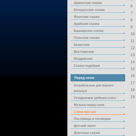
Армянские сказки
6
Белорусские сказки
7
Японские сказки
8
Арабские сказки
9
Башкирские сказки
10
Польские сказки
11
Казахские
12
Вьетнамские
13
Мордовские
14
Сказки индейцев
15
16
Перед сном
17
Колыбельные для вашего
18
малыша
19
Укладываем ребенка спать
Музыка перед сном
Стихи про сон
Пословицы и поговорки
Детский лепет
Докучные сказки