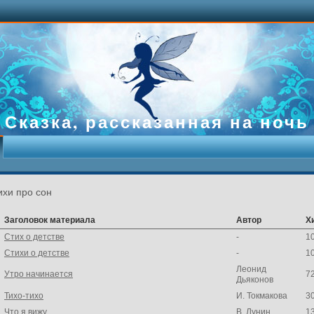
Сказка, рассказанная на ночь
ихи про сон
Заголовок материала
Автор
Х
Стих о детстве
-
1
Стихи о детстве
-
1
Леонид
Утро начинается
7
Дьяконов
Тихо-тихо
И. Токмакова
3
Что я вижу
В. Лунин
1