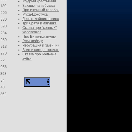
Мудрый крестьянин
Заюшкина избушка
1180
Про снежный колобок
6505
Муха-Цокотуха
Десять чайников вина
8330
Три брата и лягушка
7590
Сказка про "сонных"
человечков
1284
Про Витю-грязнулю
4989
Гуси-лебеди
Чебурашка и Змейчик
4913
Волк и семеро козлят
6270
Сказка про больные
зубки
822
0056
1893
734
840
1362