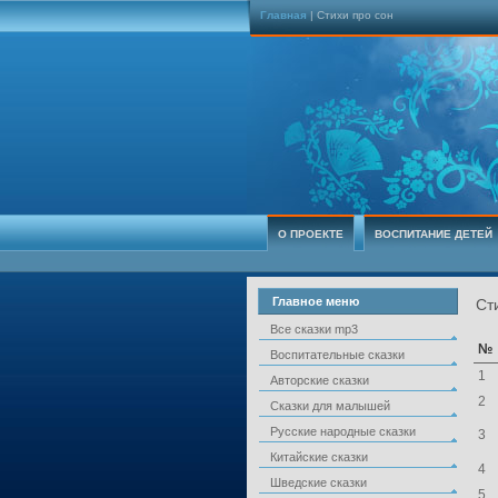
Главная
| Стихи про сон
О ПРОЕКТЕ
ВОСПИТАНИЕ ДЕТЕЙ
Главное меню
Ст
Все сказки mp3
№
Воспитательные сказки
1
Авторские сказки
2
Сказки для малышей
Русские народные сказки
3
Китайские сказки
4
Шведские сказки
5