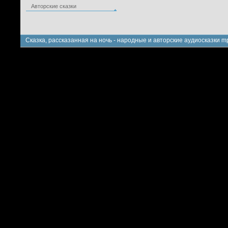
Авторские сказки
Сказка, рассказанная на ночь - народные и авторские аудиосказки m