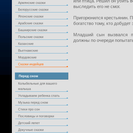
или птица. Решил он убить в
Армянские сказки
выследить его не смог.
Белорусские сказки
Японские сказки
Пригорюнился крестьянин. П
богатство тому, кто добудет
Арабские сказки
Башкирские сказки
Младший сын вызвался пе
Польские сказки
должны по очереди попытать
Казахские
Вьетнамские
Мордовские
Сказки индейцев
Перед сном
Колыбельные для вашего
малыша
Укладываем ребенка спать
Музыка перед сном
Стихи про сон
Пословицы и поговорки
Детский лепет
Докучные сказки