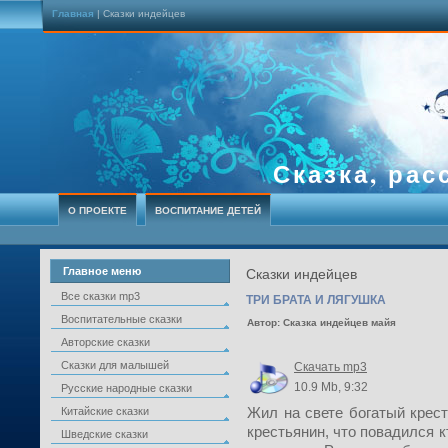
Главная
| Сказки индейцев
Сказка, рас
О ПРОЕКТЕ
ВОСПИТАНИЕ ДЕТЕЙ
Главное меню
Сказки индейцев
Все сказки mp3
ТРИ БРАТА И ЛЯГУШКА
Воспитательные сказки
Автор: Сказка индейцев майя
Авторские сказки
Сказки для малышей
Скачать mp3
10.9 Mb, 9:32
Русские народные сказки
Жил на свете богатый крест
Китайские сказки
крестьянин, что повадился кт
Шведские сказки