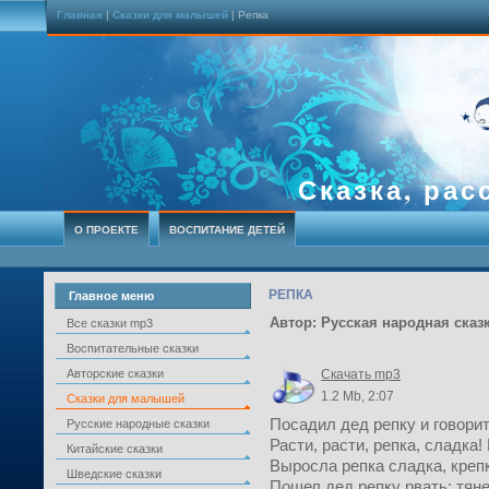
Главная
|
Сказки для малышей
| Репка
Сказка, рас
О ПРОЕКТЕ
ВОСПИТАНИЕ ДЕТЕЙ
РЕПКА
Главное меню
Автор: Русская народная сказ
Все сказки mp3
Воспитательные сказки
Авторские сказки
Скачать mp3
1.2 Mb, 2:07
Сказки для малышей
Посадил дед репку и говорит
Русские народные сказки
Расти, расти, репка, сладка!
Китайские сказки
Выросла репка сладка, креп
Шведские сказки
Пошел дед репку рвать: тяне