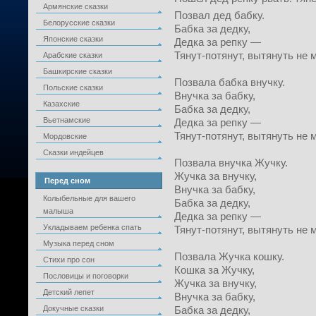
Армянские сказки
Позвал дед бабку.
Белорусские сказки
Бабка за дедку,
Японские сказки
Дедка за репку —
Тянут-потянут, вытянуть не м
Арабские сказки
Башкирские сказки
Позвала бабка внучку.
Польские сказки
Внучка за бабку,
Казахские
Бабка за дедку,
Вьетнамские
Дедка за репку —
Тянут-потянут, вытянуть не м
Мордовские
Сказки индейцев
Позвала внучка Жучку.
Жучка за внучку,
Перед сном
Внучка за бабку,
Колыбельные для вашего
Бабка за дедку,
малыша
Дедка за репку —
Укладываем ребенка спать
Тянут-потянут, вытянуть не м
Музыка перед сном
Позвала Жучка кошку.
Стихи про сон
Кошка за Жучку,
Пословицы и поговорки
Жучка за внучку,
Детский лепет
Внучка за бабку,
Докучные сказки
Бабка за дедку,