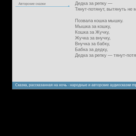
Дедка за репку —
Авторские сказки
Тянут-потянут, вытянуть не м
Позвала кошка мышку.
Мышка за кошку,
Кошка за Жучку,
Жучка за внучку,
Внучка за бабку,
Бабка за дедку,
Дедка за репку — тянут-потя
Сказка, рассказанная на ночь - народные и авторские аудиосказки m