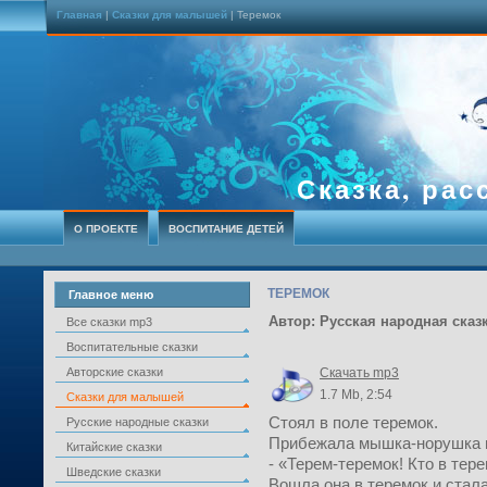
Главная
|
Сказки для малышей
| Теремок
Сказка, рас
О ПРОЕКТЕ
ВОСПИТАНИЕ ДЕТЕЙ
ТЕРЕМОК
Главное меню
Автор: Русская народная сказ
Все сказки mp3
Воспитательные сказки
Авторские сказки
Скачать mp3
1.7 Mb, 2:54
Сказки для малышей
Стоял в поле теремок.
Русские народные сказки
Прибежала мышка-норушка и
Китайские сказки
- «Терем-теремок! Кто в тер
Шведские сказки
Вошла она в теремок и стала