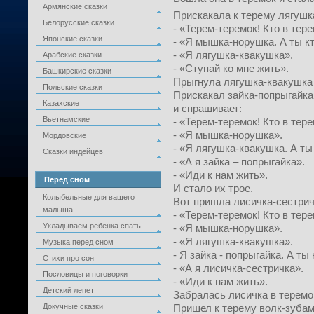
Армянские сказки
Прискакала к терему лягушк
Белорусские сказки
- «Терем-теремок! Кто в тер
Японские сказки
- «Я мышка-норушка. А ты к
- «Я лягушка-квакушка».
Арабские сказки
- «Ступай ко мне жить».
Башкирские сказки
Прыгнула лягушка-квакушка 
Польские сказки
Прискакал зайка-попрыгайка
Казахские
и спрашивает:
Вьетнамские
- «Терем-теремок! Кто в тер
- «Я мышка-норушка».
Мордовские
- «Я лягушка-квакушка. А ты
Сказки индейцев
- «А я зайка – попрыгайка».
- «Иди к нам жить».
Перед сном
И стало их трое.
Колыбельные для вашего
Вот пришла лисичка-сестрич
малыша
- «Терем-теремок! Кто в тер
Укладываем ребенка спать
- «Я мышка-норушка».
- «Я лягушка-квакушка».
Музыка перед сном
- Я зайка - попрыгайка. А ты
Стихи про сон
- «А я лисичка-сестричка».
Пословицы и поговорки
- «Иди к нам жить».
Детский лепет
Забралась лисичка в теремок
Докучные сказки
Пришел к терему волк-зубам