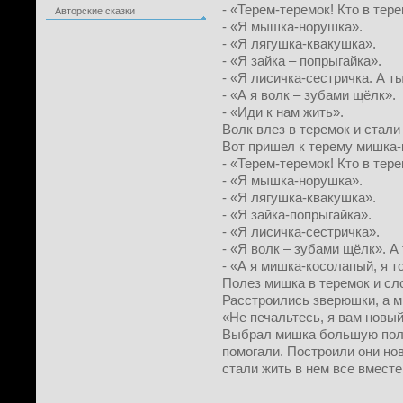
- «Терем-теремок! Кто в тер
Авторские сказки
- «Я мышка-норушка».
- «Я лягушка-квакушка».
- «Я зайка – попрыгайка».
- «Я лисичка-сестричка. А т
- «А я волк – зубами щёлк».
- «Иди к нам жить».
Волк влез в теремок и стали
Вот пришел к терему мишка-
- «Терем-теремок! Кто в тер
- «Я мышка-норушка».
- «Я лягушка-квакушка».
- «Я зайк
- «Я лисичка-сестричка».
- «Я волк – зубами щёлк». А
- «А я мишка-косолапый, я т
Полез мишка в теремок и сл
Расстроились зверюшки, а м
«Не печальтесь, я вам новы
Выбрал мишка большую полян
помогали. Построили они но
стали жить в нем все вместе