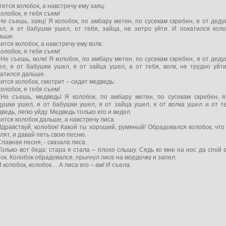
ится колобок, а навстречу ему заяц:
олобок, я тебя съем!
е съешь, заяц! Я колобок, по амбару метен, по сусекам скребен, я от дед
ел, я от бабушки ушел, от тебя, зайца, не хитро уйти. И покатился коло
льше.
ится колобок, а навстречу ему волк:
олобок, я тебя съем!
е съешь, волк! Я колобок, по амбару метен, по сусекам скребен, я от дед
ел, я от бабушки ушел, я от зайца ушел, а от тебя, волк, не трудно уйти
катился дальше.
ится колобок, смотрит – сидит медведь:
олобок, я тебя съем!
Не съешь, медведь! Я колобок, по амбару метен, по сусекам скребен, я
душки ушел, я от бабушки ушел, я от зайца ушел, я от волка ушел и от те
ведь, легко уйду. Медведь только его и видел.
ится колобок дальше, а навстречу лиса.
дравствуй, колобок! Какой ты хороший, румяный! Обрадовался колобок, что
лят, и давай петь свою песню.
лавная песня, - сказала лиса.
олько вот беда: стара я стала – плохо слышу. Сядь ко мне на нос да спой
ок. Колобок обрадовался, прыгнул лисе на мордочку и запел:
 колобок, колобок… А лиса его – ам! И съела.