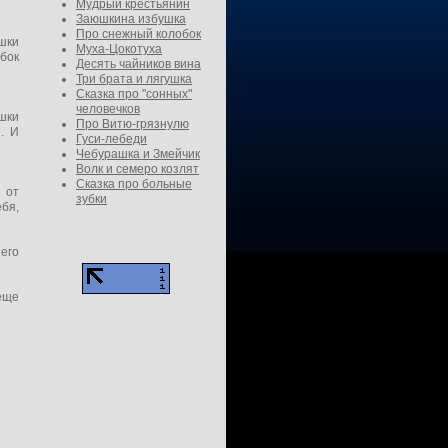
Мудрый крестьянин
Заюшкина избушка
Про снежный колобок
ушки
Муха-Цокотуха
бок
Десять чайников вина
Три брата и лягушка
Сказка про "сонных"
человечков
ушки
Про Витю-грязнулю
. И
Гуси-лебеди
Чебурашка и Змейчик
Волк и семеро козлят
Сказка про больные
 от
зубки
бя,
 его
 еще