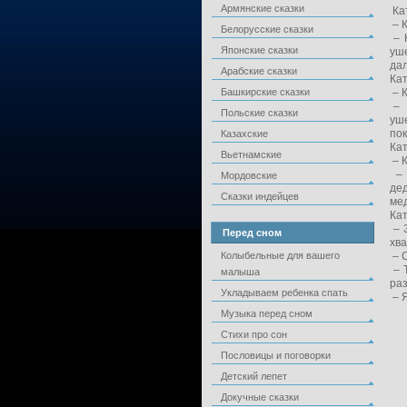
Армянские сказки
Кат
– К
Белорусские сказки
– Н
Японские сказки
уш
да
Арабские сказки
Кат
Башкирские сказки
– К
– Н
Польские сказки
уш
по
Казахские
Кат
Вьетнамские
– К
– 
Мордовские
де
Сказки индейцев
мед
Кат
– З
Перед сном
хва
Колыбельные для вашего
– С
– Т
малыша
раз
Укладываем ребенка спать
– Я
Музыка перед сном
Стихи про сон
Пословицы и поговорки
Детский лепет
Докучные сказки