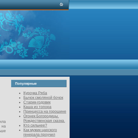
Популярные
Курочка Ряба
Бычок смоляной бочок
Старик-годовик
Каша из топора
Принцесса на горошине
Огонек Богородицы.
Рождественская сказка.
сила
Кто сильнее?
у на
Как мужик царского
льше
генерала проучил