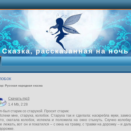
Сказка, рассказанная на ночь
ЛОБОК
ор: Русская народная сказка
Скачать mp3
1.4 Mb, 2:28
-был старик со старухой. Просит старик:
спеки мне, старуха, колобок. Старуха так и сделала: наскребла муки, заме
то, скатала колобок, испекла и положила на окно стынуть. Скучно колобк
е лежать, вот он и покатился – с окна на травку, с травки на дорожку – и да
дорожке.