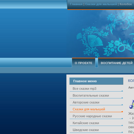
Главная
|
Сказки для малышей
| Колобок
О ПРОЕКТЕ
ВОСПИТАНИЕ ДЕТЕЙ
КО
Главное меню
Авт
Все сказки mp3
Воспитательные сказки
Авторские сказки
Сказки для малышей
Жил
Русские народные сказки
- И
тес
Китайские сказки
окн
Шведские сказки
по 