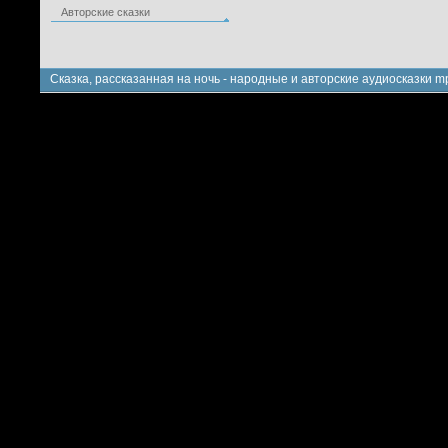
Авторские сказки
Сказка, рассказанная на ночь - народные и авторские аудиосказки m