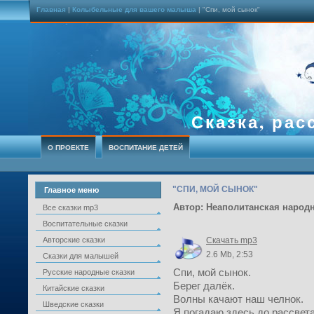
Главная
|
Колыбельные для вашего малыша
| "Спи, мой сынок"
Сказка, рас
О ПРОЕКТЕ
ВОСПИТАНИЕ ДЕТЕЙ
"СПИ, МОЙ СЫНОК"
Главное меню
Автор: Неаполитанская народ
Все сказки mp3
Воспитательные сказки
Авторские сказки
Скачать mp3
2.6 Mb, 2:53
Сказки для малышей
Спи, мой сынок.
Русские народные сказки
Берег далёк.
Китайские сказки
Волны качают наш челнок.
Шведские сказки
Я погадаю здесь до рассвета