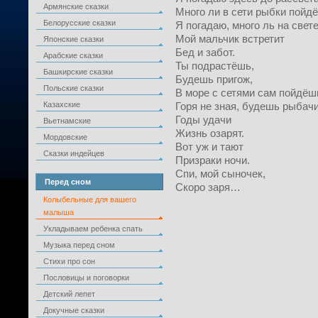
Армянские сказки
Много ли в сети рыбки пойдё
Белорусские сказки
Я погадаю, много ль на свет
Мой мальчик встретит
Японские сказки
Бед и забот.
Арабские сказки
Ты подрастёшь,
Башкирские сказки
Будешь пригож,
Польские сказки
В море с сетями сам пойдёш
Казахские
Горя не зная, будешь рыбачи
Годы удачи
Вьетнамские
Жизнь озарят.
Мордовские
Вот уж и тают
Сказки индейцев
Призраки ночи.
Спи, мой сыночек,
Перед сном
Скоро заря…
Колыбельные для вашего
малыша
Укладываем ребенка спать
Музыка перед сном
Стихи про сон
Пословицы и поговорки
Детский лепет
Докучные сказки