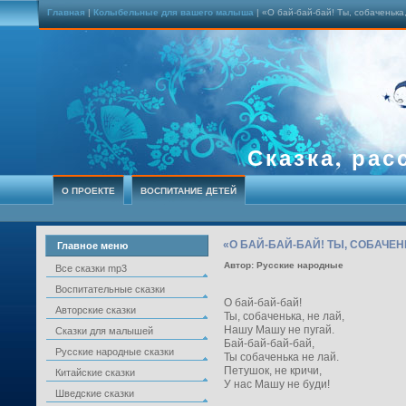
Главная
|
Колыбельные для вашего малыша
| «О бай-бай-бай! Ты, собаченьк
Сказка, рас
О ПРОЕКТЕ
ВОСПИТАНИЕ ДЕТЕЙ
«О БАЙ-БАЙ-БАЙ! ТЫ, СОБАЧЕН
Главное меню
Автор: Русские народные
Все сказки mp3
Воспитательные сказки
О бай-бай-бай!
Авторские сказки
Ты, собаченька, не лай,
Нашу Машу не пугай.
Сказки для малышей
Бай-бай-бай-бай,
Русские народные сказки
Ты собаченька не лай.
Петушок, не кричи,
Китайские сказки
У нас Машу не буди!
Шведские сказки