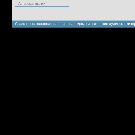
Авторские сказки
Сказка, рассказанная на ночь - народные и авторские аудиосказки m