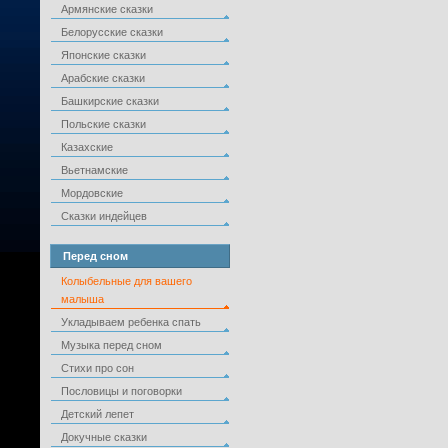
Армянские сказки
Белорусские сказки
Японские сказки
Арабские сказки
Башкирские сказки
Польские сказки
Казахские
Вьетнамские
Мордовские
Сказки индейцев
Перед сном
Колыбельные для вашего
малыша
Укладываем ребенка спать
Музыка перед сном
Стихи про сон
Пословицы и поговорки
Детский лепет
Докучные сказки