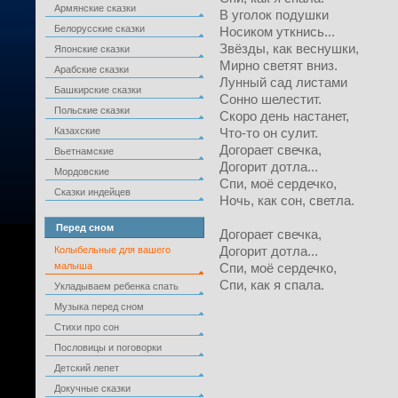
Армянские сказки
В уголок подушки
Белорусские сказки
Носиком уткнись...
Звёзды, как веснушки,
Японские сказки
Мирно светят вниз.
Арабские сказки
Лунный сад листами
Башкирские сказки
Сонно шелестит.
Польские сказки
Скоро день настанет,
Казахские
Что-то он сулит.
Догорает свечка,
Вьетнамские
Догорит дотла...
Мордовские
Спи, моё сердечко,
Сказки индейцев
Ночь, как сон, светла.
Перед сном
Догорает свечка,
Догорит дотла...
Колыбельные для вашего
малыша
Спи, моё сердечко,
Спи, как я спала.
Укладываем ребенка спать
Музыка перед сном
Стихи про сон
Пословицы и поговорки
Детский лепет
Докучные сказки