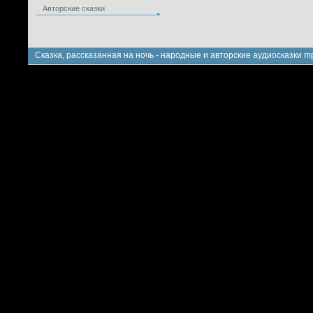
Авторские сказки
Сказка, рассказанная на ночь - народные и авторские аудиосказки m