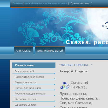
Главная
|
Колыбельные для вашего малыша
| "Лунные поляны…"
Сказка, рас
О ПРОЕКТЕ
ВОСПИТАНИЕ ДЕТЕЙ
"ЛУННЫЕ ПОЛЯНЫ…"
Главное меню
Автор: А. Гладков
Все сказки mp3
Воспитательные сказки
Авторские сказки
Скачать mp3
4.4 Mb, 3:51
Сказки для малышей
Лунные поляны,
Русские народные сказки
Ночь, как день, светла...
Китайские сказки
Спи, моя Светлана,
Шведские сказки
Спи, как я спала: