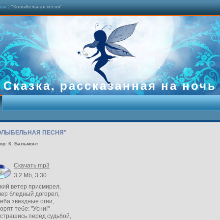
ыша
| "Колыбельная песня"
Сказка, рассказанная на ночь
ОЛЫБЕЛЬНАЯ ПЕСНЯ"
ор: К. Бальмонт
Скачать mp3
3.2 Mb, 3:30
кий ветер присмирел,
чер бледный догорел,
еба звездные огни,
орят тебе: "Усни!"
страшись перед судьбой,