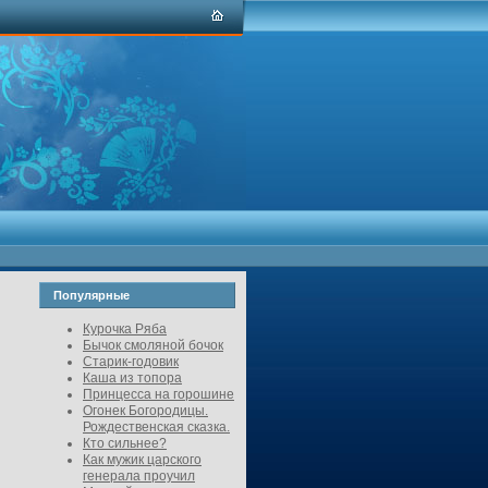
Популярные
Курочка Ряба
Бычок смоляной бочок
Старик-годовик
Каша из топора
Принцесса на горошине
Огонек Богородицы.
Рождественская сказка.
Кто сильнее?
Как мужик царского
генерала проучил