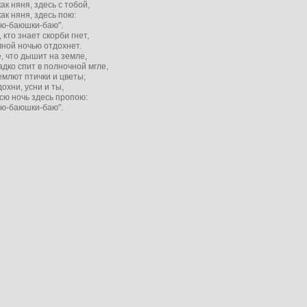
как няня, здесь с тобой,
как няня, здесь пою:
аю-баюшки-баю".
, кто знает скорби гнет,
ной ночью отдохнет.
, что дышит на земле,
дко спит в полночной мгле,
млют птички и цветы;
охни, усни и ты,
сю ночь здесь пропою:
аю-баюшки-баю".