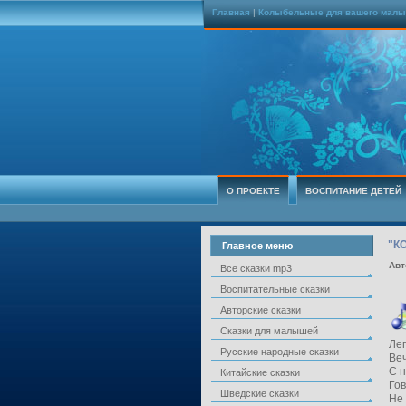
Главная
|
Колыбельные для вашего мал
О ПРОЕКТЕ
ВОСПИТАНИЕ ДЕТЕЙ
"К
Главное меню
Авт
Все сказки mp3
Воспитательные сказки
Авторские сказки
Сказки для малышей
Лег
Русские народные сказки
Ве
С н
Китайские сказки
Гов
Шведские сказки
Не 