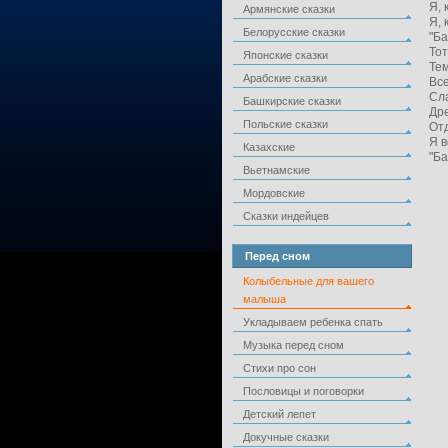
Я, 
Армянские сказки
Я, 
Белорусские сказки
"Б
Тот
Японские сказки
Тем
Арабские сказки
Все
Сла
Башкирские сказки
Дре
Польские сказки
Отд
Я в
Казахские
"Б
Вьетнамские
Мордовские
Сказки индейцев
Перед сном
Колыбельные для вашего
малыша
Укладываем ребенка спать
Музыка перед сном
Стихи про сон
Пословицы и поговорки
Детский лепет
Докучные сказки