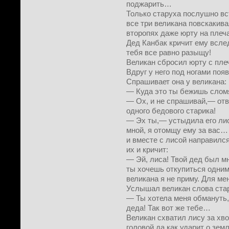
поджарить…
Только старуха послушно вс
все три великана повскакив
второпях даже юрту на пле
Дед Канбак кричит ему вслед:
тебя все равно разыщу!
Великан сбросил юрту с плеч
Вдруг у него под ногами поя
Спрашивает она у великана:
— Куда это ты бежишь слом
— Ох, и не спрашивай,— отв
одного бедового старика!
— Эх ты,— устыдила его лис
мной, я отомщу ему за вас…
и вместе с лисой направился
их и кричит:
— Эй, лиса! Твой дед был м
ты хочешь откупиться одним
великана я не приму. Для ме
Услышал великан слова стари
— Ты хотела меня обмануть, 
деда! Так вот же тебе…
Великан схватил лису за хво
головой да как ударит о земл