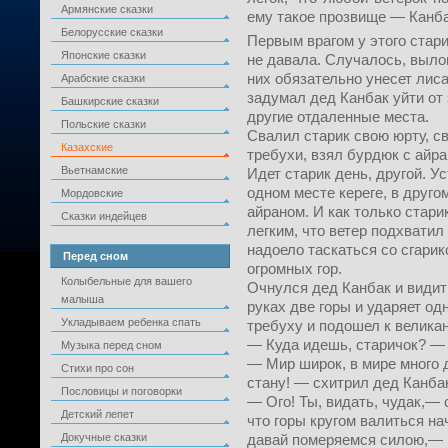
Армянские сказки
ему такое прозвище — Канба
Белорусские сказки
Первым врагом у этого стари
Японские сказки
не давала. Случалось, вылов
них обязательно унесет лиса
Арабские сказки
задумал дед Канбак уйти от 
Башкирские сказки
другие отдаленные места.
Польские сказки
Свалил старик свою юрту, св
Казахские
требухи, взял бурдюк с айра
Вьетнамские
Идет старик день, другой. Ус
одном месте кереге, в друго
Мордовские
айраном. И как только стари
Сказки индейцев
легким, что ветер подхватил 
надоело таскаться со сгарик
Перед сном
огромных гор.
Колыбельные для вашего
Очнулся дед Канбак и видит:
малыша
руках две горы и ударяет о
Укладываем ребенка спать
требуху и подошел к великан
— Куда идешь, старичок? — 
Музыка перед сном
— Мир широк, в мире много д
Стихи про сон
стану! — схитрил дед Канба
Пословицы и поговорки
— Ого! Ты, видать, чудак,— 
Детский лепет
что горы кругом валиться н
Докучные сказки
давай померяемся силою,— 