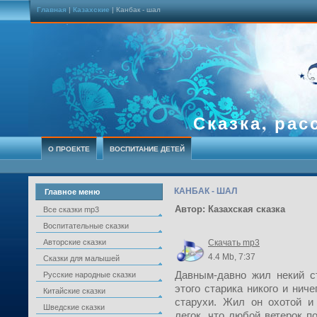
Главная
|
Казахские
| Канбак - шал
Сказка, рас
О ПРОЕКТЕ
ВОСПИТАНИЕ ДЕТЕЙ
КАНБАК - ШАЛ
Главное меню
Автор: Казахская сказка
Все сказки mp3
Воспитательные сказки
Авторские сказки
Скачать mp3
4.4 Mb, 7:37
Сказки для малышей
Давным-давно жил некий с
Русские народные сказки
этого старика никого и нич
Китайские сказки
старухи. Жил он охотой и
Шведские сказки
легок, что любой ветерок п