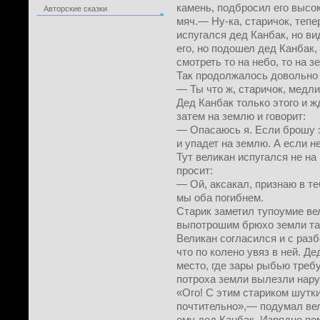
камень, подбросил его высок
Авторские сказки
мяч.— Ну-ка, старичок, тепе
испугался дед Канбак, но ви
его, но подошел дед Канбак,
смотреть то на небо, то на з
Так продолжалось довольно д
— Ты что ж, старичок, медл
Дед Канбак только этого и ж
затем на землю и говорит:
— Опасаюсь я. Если брошу э
и упадет на землю. А если 
Тут великан испугался не на
просит:
— Ой, аксакал, признаю в те
мы оба погибнем.
Старик заметил тупоумие ве
выпотрошим брюхо земли там
Великан согласился и с разб
что по колено увяз в ней. Д
место, где зары рыбью треб
потроха земли вылезли нару
«Ого! С этим стариком шутк
почтительно»,— подумал вел
ему дед Канбак. Изрядно по