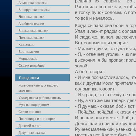
решила их сварить. "Вот
Армянские сказки
Растопила она печь и, чтоб
Белорусские сказки
в топку пучок соломы. А пот
Японские сказки
то всё и началось.
Арабские сказки
Когда сыпала она бобы в гор
Упал и лежит рядом с солом
Башкирские сказки
И сюда же, на пол, выскочил
Польские сказки
Вот соломинка и говорит:
Казахские
- Милые друзья, откуда вы 
Вьетнамские
- Я, - отвечает уголек, - из п
Мордовские
выскочил, я бы пропал: при
золой.
Сказки индейцев
А боб говорит:
- И мне посчастливилось, чт
Перед сном
как и другим моим приятелям
Колыбельные для вашего
соломинка говорит:
малыша
- И я рада, что в печку не по
Укладываем ребенка спать
- Ну, а что же мы теперь де
Музыка перед сном
- Я думаю,- сказал боб,- во
- Пойдём, пойдём! - сказали 
Стихи про сон
И пошли они вместе - боб, с
Пословицы и поговорки
Долго шли и пришли к ручейк
Детский лепет
Ручеёк маленький, узенький,
Докучные сказки
мостика нет. Как тут быть?