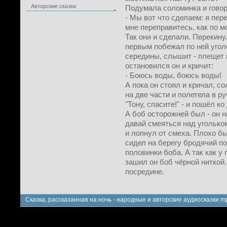
Авторские сказки
Подумала соломинка и говор
- Мы вот что сделаем: я пер
мне переправитесь, как по м
Так они и сделали. Перекину
первым побежал по ней уголё
середины, слышит - плещет 
остановился он и кричит:
- Боюсь воды, боюсь воды!
А пока он стоял и кричал, с
на две части и полетела в ру
"Тону, спасите!" - и пошёл ко 
А боб осторожней был - он н
давай смеяться над уголько
и лопнул от смеха. Плохо бы
сидел на берегу бродячий по
половинки боба. А так как у
зашил он боб чёрной ниткой.
посредине.
Сказка, рассказанная на ночь - народные и авторские аудиосказки m