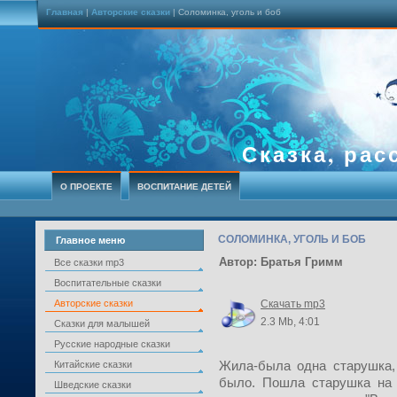
Главная
|
Авторские сказки
| Соломинка, уголь и боб
Сказка, рас
О ПРОЕКТЕ
ВОСПИТАНИЕ ДЕТЕЙ
СОЛОМИНКА, УГОЛЬ И БОБ
Главное меню
Автор: Братья Гримм
Все сказки mp3
Воспитательные сказки
Авторские сказки
Скачать mp3
2.3 Mb, 4:01
Сказки для малышей
Русские народные сказки
Жила-была одна старушка, 
Китайские сказки
было. Пошла старушка на 
Шведские сказки