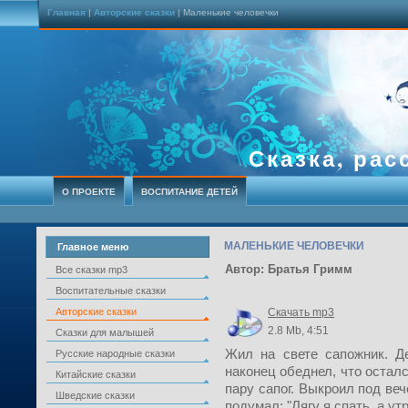
Главная
|
Авторские сказки
| Маленькие человечки
Сказка, рас
О ПРОЕКТЕ
ВОСПИТАНИЕ ДЕТЕЙ
МАЛЕНЬКИЕ ЧЕЛОВЕЧКИ
Главное меню
Автор: Братья Гримм
Все сказки mp3
Воспитательные сказки
Авторские сказки
Скачать mp3
2.8 Mb, 4:51
Сказки для малышей
Жил на свете сапожник. Д
Русские народные сказки
наконец обеднел, что осталс
Китайские сказки
пару сапог. Выкроил под веч
Шведские сказки
подумал: "Лягу я спать, а у