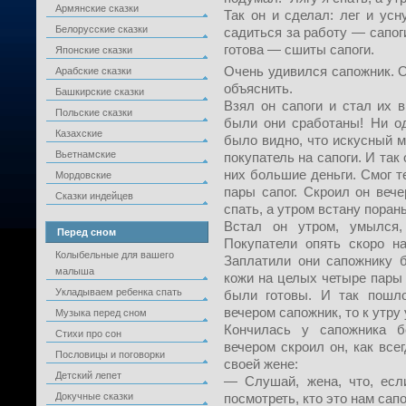
Армянские сказки
Так он и сделал: лег и усн
Белорусские сказки
садиться за работу — сапоги
готова — сшиты сапоги.
Японские сказки
Очень удивился сапожник. О
Арабские сказки
объяснить.
Башкирские сказки
Взял он сапоги и стал их 
Польские сказки
были они сработаны! Ни од
Казахские
было видно, что искусный м
Вьетнамские
покупатель на сапоги. И так
них большие деньги. Смог т
Мордовские
пары сапог. Скроил он вече
Сказки индейцев
спать, а утром встану поран
Встал он утром, умылся,
Перед сном
Покупатели опять скоро н
Колыбельные для вашего
Заплатили они сапожнику б
малыша
кожи на целых четыре пары 
Укладываем ребенка спать
были готовы. И так пошл
вечером сапожник, то к утру
Музыка перед сном
Кончилась у сапожника б
Стихи про сон
вечером скроил он, как всег
Пословицы и поговорки
своей жене:
Детский лепет
— Слушай, жена, что, есл
Докучные сказки
посмотреть, кто это нам сап