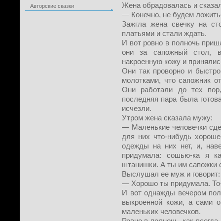
Жена обрадовалась и сказал
Авторские сказки
— Конечно, не будем ложить
Зажгла жена свечку на ст
платьями и стали ждать.
И вот ровно в полночь приш
они за сапожный стол, в
накроенную кожу и принялис
Они так проворно и быстро
молотками, что сапожник от
Они работали до тех пор
последняя пара была готова
исчезли.
Утром жена сказала мужу:
— Маленькие человечки сде
для них что-нибудь хороше
одежды на них нет, и, нав
придумала: сошью-ка я к
штанишки. А ты им сапожки 
Выслушал ее муж и говорит:
— Хорошо ты придумала. То-
И вот однажды вечером пол
выкроенной кожи, а сами о
маленьких человечков.
Ровно в полночь, как всегда