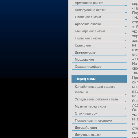
Армянские сказки
спр
- Н
Белорусские сказки
Пау
Японские сказки
- Н
отп
Арабские сказки
« Д
Башкирские сказки
ук
хор
Польские сказки
зде
не
Казахские
ком
Вьетнамские
его
« Н
Мордовские
На
Сказки индейцев
сво
та
Пре
Перед сном
он 
Колыбельные для вашего
мо
пау
малыша
но 
Укладываем ребенка спать
без
лод
Музыка перед сном
Ока
Стихи про сон
уко
И 
Пословицы и поговорки
цел
Детский лепет
отч
выш
Докучные сказки
све