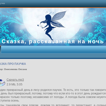
аучка
Сказка, рассказанная на ночь
АЗКА ПРО ПАУЧКА
ор: Онисимова Оксана
Скачать mp3
2.9 Mb, 5:05
дин прекрасный день в лесу родился паучок. То есть, это только так говорит
 день был прекрасный, потому, потому что если кто-то в этот день рождается
красен только поэтому, независимо от погоды. А погода была совсем неуют
тупила осень.
тры танцевали свои пляски, дождик то всплакнет, то перестанет, а солны