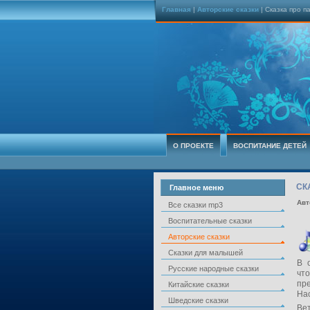
Главная
|
Авторские сказки
| Сказка про п
О ПРОЕКТЕ
ВОСПИТАНИЕ ДЕТЕЙ
СК
Главное меню
Авт
Все сказки mp3
Воспитательные сказки
Авторские сказки
Сказки для малышей
В о
Русские народные сказки
что
пре
Китайские сказки
Нас
Шведские сказки
Ве