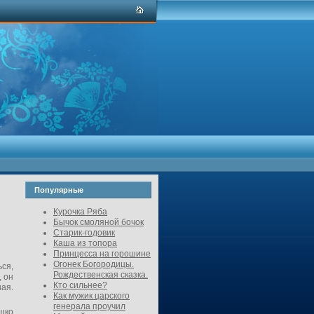
Популярные
Курочка Ряба
Бычок смоляной бочок
Старик-годовик
Каша из топора
Принцесса на горошине
Огонек Богородицы.
ься,
Рождественская сказка.
, он
Кто сильнее?
ная.
Как мужик царского
генерала проучил
шко