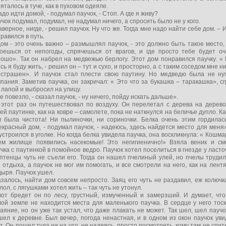
яталось в туче, как в пуховом одеяле.
адо идти домой, - подумал паучок, - Стоп. А где я живу?
чок подумал, подумал, не надумал ничего, а спросить было не у кого.
аверное, нигде, - решил паучок. Ну что же. Тогда мне надо найти себе дом. – 
равился в путь.
ом - это очень важно – размышлял паучок, - это должно быть такое место,
роешься от непогоды, спрячешься от врагов, и где просто тебе будет оч
ошо». Так он набрел на медвежью берлогу. Этот дом понравился паучку. «
сь я буду жить, - решил он – тут и сухо, и просторно, а с таким соседом мне н
 страшен». И паучок стал плести свою паутину. Но медведю была не ну
пания. Заметив паучка, он закричал: « Это что за букашка – таракашка», с
 лапой и выбросил на улицу.
е повезло, - сказал паучок, - ну ничего, пойду искать дальше».
 этот раз он путешествовал по воздуху. Он перелетал с дерева на дерево
ей паутинке, как на ковре – самолете, пока не наткнулся на беличье дупло. К
м была чистота! Ни пылиночки, ни сориночки. Белка очень этим гордилась
красный дом, - подумал паучок, - надеюсь, здесь найдется место для меня
устроился в уголке. Но когда белка увидела паучка, она воскликнула: « Кошма
ем жилище появились насекомые! Это негигиенично!» Взяла веник и см
чка с паутинкой в помойное ведро. Паучок хотел поселиться в гнезде у ласто
птенцы чуть не съели его. Тогда он нашел пчелиный улей, но пчелы труди
 отдыха, а паучок не мог им помогать, и все смотрели на него, как на лент
ыря. Паучок ушел.
залось, найти дом совсем непросто. Заяц его чуть не раздавил, еж колюч
лол, с лягушками хотел жить – так чуть не утонул.
вот бредет он по лесу, грустный, измученный и замерзший. И думает, что
ой земле не находится места для маленького паучка. В сердце у него тос
аяние, но он уже так устал, что даже плакать не может. Так шел, шел паучо
ел к деревне. Был вечер, погода ненастная, и в одном из окон паучок ув
т. Он пошел туда ни на что, не надеясь, просто посмотреть, кому там не спит