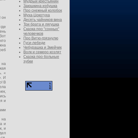
Мудрый крестьянин
Заюшкина избушка
Про снежный колобок
Муха-Цокотуха
И он
Десять чайников вина
Три брата и лягушка
 где
Сказка про "сонных"
ень
человечков
 Вот
Про Витю-грязнулю
икто
Гуси-лебеди
жна
Чебурашка и Змейчик
греб
Волк и семеро козлят
Сказка про больные
зубки
 на
акая
. «
». И
р! В
ела
чек,
лись
яя и
ками
 на
ка и
к, и
идел
ься.