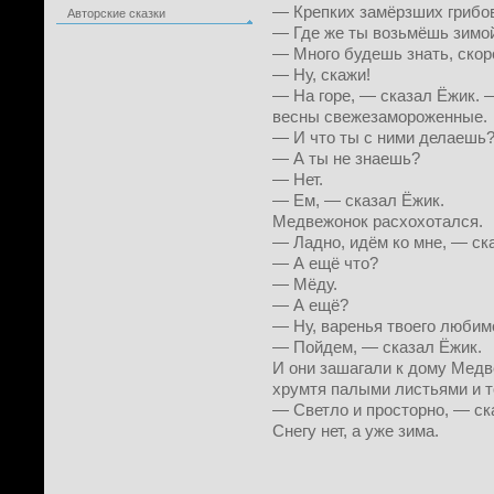
— Крепких замёрзших грибов
Авторские сказки
— Где же ты возьмёшь зимо
— Много будешь знать, скор
— Ну, скажи!
— На горе, — сказал Ёжик. 
весны свежезамороженные.
— И что ты с ними делаешь
— А ты не знаешь?
— Нет.
— Ем, — сказал Ёжик.
Медвежонок расхохотался.
— Ладно, идём ко мне, — ск
— А ещё что?
— Мёду.
— А ещё?
— Ну, варенья твоего любимо
— Пойдем, — сказал Ёжик.
И они зашагали к дому Мед
хрумтя палыми листьями и т
— Светло и просторно, — с
Снегу нет, а уже зима.