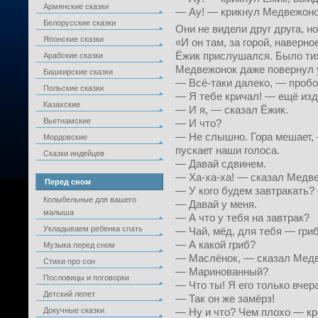
Армянские сказки
— Ау! — крикнул Медвежонок
Белорусские сказки
Они не видели друг друга, 
Японские сказки
«И он там, за горой, наверн
Ёжик прислушался. Было ти
Арабские сказки
Медвежонок даже повернул у
Башкирские сказки
— Всё-таки далеко, — пробо
Польские сказки
— Я тебе кричал! — ещё из
Казахские
— И я, — сказал Ёжик.
Вьетнамские
— И что?
— Не слышно. Гора мешает,
Мордовские
пускает наши голоса.
Сказки индейцев
— Давай сдвинем.
— Ха-ха-ха! — сказал Медв
Перед сном
— У кого будем завтракать?
Колыбельные для вашего
— Давай у меня.
малыша
— А что у тебя на завтрак?
Укладываем ребенка спать
— Чай, мёд, для тебя — гриб
— А какой гриб?
Музыка перед сном
— Маслёнок, — сказал Медв
Стихи про сон
— Маринованный?
Пословицы и поговорки
— Что ты! Я его только вчер
Детский лепет
— Так он же замёрз!
Докучные сказки
— Ну и что? Чем плохо — кр