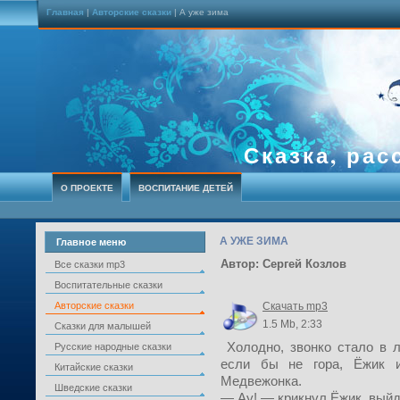
Главная
|
Авторские сказки
| А уже зима
Сказка, рас
О ПРОЕКТЕ
ВОСПИТАНИЕ ДЕТЕЙ
А УЖЕ ЗИМА
Главное меню
Автор: Сергей Козлов
Все сказки mp3
Воспитательные сказки
Авторские сказки
Скачать mp3
1.5 Mb, 2:33
Сказки для малышей
Холодно, звонко стало в ле
Русские народные сказки
если бы не гора, Ёжик 
Китайские сказки
Медвежонка.
Шведские сказки
— Ау! — крикнул Ёжик, выйд