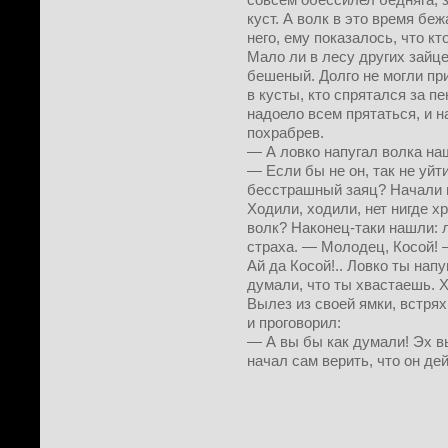
куст. А волк в это время беж
него, ему показалось, что кт
Мало ли в лесу других зайце
бешеный. Долго не могли пр
в кусты, кто спрятался за пе
надоело всем прятаться, и н
похрабрев.
— А ловко напугал волка на
— Если бы не он, так не уйт
бесстрашный заяц? Начали 
Ходили, ходили, нет нигде хр
волк? Наконец-таки нашли: л
страха. — Молодец, Косой! 
Ай да Косой!.. Ловко ты напу
думали, что ты хвастаешь. 
Вылез из своей ямки, встря
и проговорил:
— А вы бы как думали! Эх вы
начал сам верить, что он дей