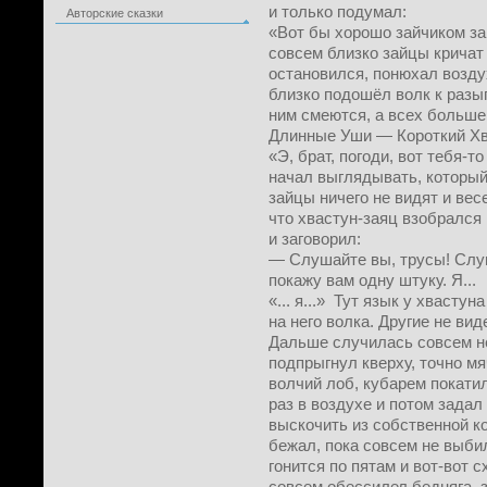
и только подумал:
Авторские сказки
«Вот бы хорошо зайчиком зак
совсем близко зайцы кричат 
остановился, понюхал возду
близко подошёл волк к разы
ним смеются, а всех больше
Длинные Уши — Короткий Хв
«Э, брат, погоди, вот тебя-т
начал выглядывать, который
зайцы ничего не видят и вес
что хвастун-заяц взобрался 
и заговорил:
— Слушайте вы, трусы! Слуш
покажу вам одну штуку. Я...
«... я...» Тут язык у хвасту
на него волка. Другие не вид
Дальше случилась совсем н
подпрыгнул кверху, точно мя
волчий лоб, кубарем покати
раз в воздухе и потом задал 
выскочить из собственной к
бежал, пока совсем не выбил
гонится по пятам и вот-вот 
совсем обессилел бедняга, 