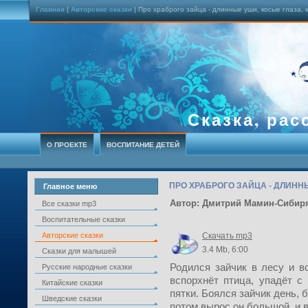
Главная
|
Авторские сказки
| Про храброго зайца - длинные уши, косые глаза, 
Сказка, рас
О ПРОЕКТЕ
ВОСПИТАНИЕ ДЕТЕЙ
ПРО ХРАБРОГО ЗАЙЦА - ДЛИНН
Главное меню
Автор: Дмитрий Мамин-Сибир
Все сказки mp3
Воспитательные сказки
Авторские сказки
Скачать mp3
3.4 Mb, 6:00
Сказки для малышей
Родился зайчик в лесу и вс
Русские народные сказки
вспорхнёт птица, упадёт с
Китайские сказки
пятки. Боялся зайчик день, 
Шведские сказки
потом вырос он большой, и в