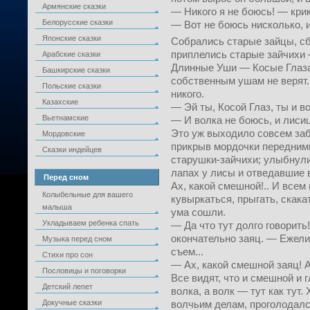
Армянские сказки
— Никого я не боюсь! — крик
Белорусские сказки
— Вот не боюсь нисколько, и
Японские сказки
Собрались старые зайцы, сб
приплелись старые зайчихи 
Арабские сказки
Длинные Уши — Косые Глаза
Башкирские сказки
собственным ушам не верят.
Польские сказки
никого.
Казахские
— Эй ты, Косой Глаз, ты и в
Вьетнамские
— И волка не боюсь, и лиси
Это уж выходило совсем заб
Мордовские
прикрыв мордочки передним
Сказки индейцев
старушки-зайчихи; улыбнул
лапах у лисы и отведавшие 
Перед сном
Ах, какой смешной!.. И всем
Колыбельные для вашего
кувыркаться, прыгать, скакат
малыша
ума сошли.
Укладываем ребенка спать
— Да что тут долго говорит
окончательно заяц. — Ежели 
Музыка перед сном
съем...
Стихи про сон
— Ах, какой смешной заяц! Ах
Пословицы и поговорки
Все видят, что и смешной и 
Детский лепет
волка, а волк — тут как тут.
Докучные сказки
волчьим делам, проголодал