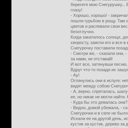
берегите мою Снегурушку... В
глазу!
- Хорошо, хорошо! - закрича
пошли гурьбою в рощу. Там о
цветов и распевали свои ве
безотлучно.
Когда закатилось солнце, де
хворосту, зажгли его и все в
Снегурочку поставили позад
- Смотри же, - сказали они, 
за нами, не отставай!
И вот все, затянувши песню,
Вдруг что-то позади их заш
- Ау!
Оглянулись они в испуге: нет
видят между собою Снегуроч
- А, верно, спряталась, шал
ее, но никак не могли найти.
- Куда бы это девалась она? 
- Видно, домой убежала, - ск
Снегурочки и в селе не было
Искали ее на другой день, и
кустик за кустик, дерево за 