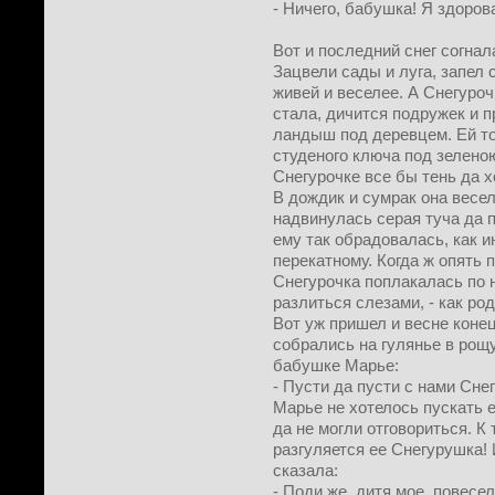
- Ничего, бабушка! Я здорова
Вот и последний снег согна
Зацвели сады и луга, запел 
живей и веселее. А Снегуроч
стала, дичится подружек и п
ландыш под деревцем. Ей то
студеного ключа под зелено
Снегурочке все бы тень да х
В дождик и сумрак она весел
надвинулась серая туча да 
ему так обрадовалась, как и
перекатному. Когда ж опять 
Снегурочка поплакалась по н
разлиться слезами, - как род
Вот уж пришел и весне конец
собрались на гулянье в рощу
бабушке Марье:
- Пусти да пусти с нами Сне
Марье не хотелось пускать е
да не могли отговориться. К
разгуляется ее Снегурушка! 
сказала:
- Поди же, дитя мое, повесе