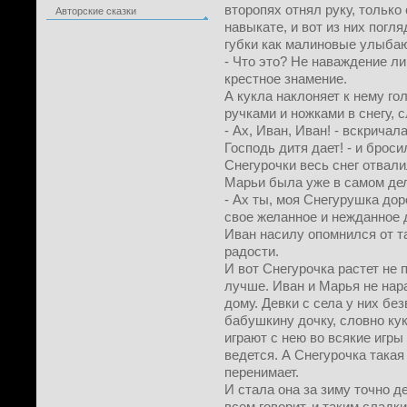
второпях отнял руку, только
Авторские сказки
навыкате, и вот из них погл
губки как малиновые улыба
- Что это? Не наваждение ли
крестное знамение.
А кукла наклоняет к нему го
ручками и ножками в снегу, с
- Ах, Иван, Иван! - вскричал
Господь дитя дает! - и брос
Снегурочки весь снег отвалил
Марьи была уже в самом дел
- Ах ты, моя Снегурушка дор
свое желанное и нежданное д
Иван насилу опомнился от та
радости.
И вот Снегурочка растет не п
лучше. Иван и Марья не нара
дому. Девки с села у них бе
бабушкину дочку, словно кук
играют с нею во всякие игры 
ведется. А Снегурочка така
перенимает.
И стала она за зиму точно д
всем говорит, и таким сладк