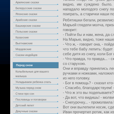
Армянские сказки
видно, им суждено было.
Белорусские сказки
нападало молодого снегу п
поиграть, а старички наши по
Японские сказки
Ребятишки бегали, резвились
Арабские сказки
Марьей глядели молча, приз
Башкирские сказки
говорит:
Польские сказки
- Пойти бы и нам, жена, да с
Казахские
На Марью, видно, тоже наше
Вьетнамские
- Что ж, - говорит она, - пой
что тебе бабу лепить: будет
Мордовские
себе дитя из снегу, коли Бог
Сказки индейцев
- Что правда, то правда... -
со старухою.
Перед сном
Они и вправду принялись леп
Колыбельные для вашего
ручками и ножками, наложил
малыша
из него головку.
Укладываем ребенка спать
- Бог в помощь? - сказал кто
- Спасибо, благодарствуем! 
Музыка перед сном
- Что ж это вы поделываете?
Стихи про сон
- Да вот, что видишь! - молв
Пословицы и поговорки
- Снегурочку... - промолвил
Детский лепет
Вот они вылепили носик, сде
Докучные сказки
Иван прочертил ротик, как и