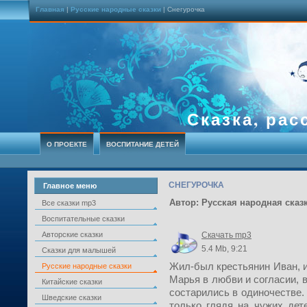
Главная
|
Русские народные сказки
| Снегурочка
Сказка, рас
О ПРОЕКТЕ
ВОСПИТАНИЕ ДЕТЕЙ
СНЕГУРОЧКА
Главное меню
Автор: Русская народная сказ
Все сказки mp3
Воспитательные сказки
Авторские сказки
Скачать mp3
5.4 Mb, 9:21
Сказки для малышей
Жил-был крестьянин Иван, и
Русские народные сказки
Марья в любви и согласии, в
Китайские сказки
состарились в одиночестве.
Шведские сказки
только глядя на чужих дете