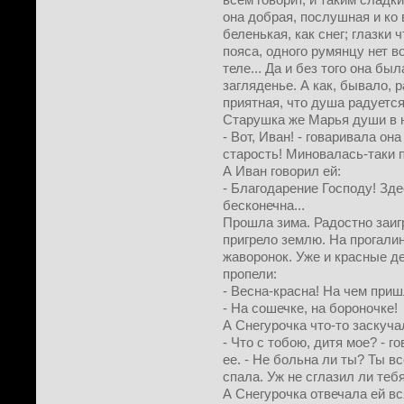
она добрая, послушная и ко 
беленькая, как снег; глазки 
пояса, одного румянцу нет в
теле... Да и без того она бы
загляденье. А как, бывало, р
приятная, что душа радуетс
Старушка же Марья души в н
- Вот, Иван! - говаривала он
старость! Миновалась-таки 
А Иван говорил ей:
- Благодарение Господу! Зде
бесконечна...
Прошла зима. Радостно заиг
пригрело землю. На прогалин
жаворонок. Уже и красные д
пропели:
- Весна-красна! На чем приш
- На сошечке, на бороночке!
А Снегурочка что-то заскуча
- Что с тобою, дитя мое? - г
ее. - Не больна ли ты? Ты в
спала. Уж не сглазил ли те
А Снегурочка отвечала ей вс