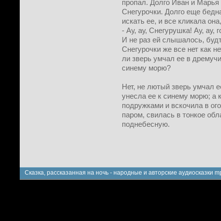
пропал. Долго Иван и Марья 
Снегурочки. Долго еще бедн
искать ее, и все кликала он
- Ау, ау, Снегурушка! Ау, ау, 
И не раз ей слышалось, будт
Снегурочки же все нет как н
ли зверь умчал ее в дремучи
синему морю?
Нет, не лютый зверь умчал е
унесла ее к синему морю; а 
подружками и вскочила в ого
паром, свилась в тонкое обла
поднебесную.
Сказка, рассказанная на ночь - народные и авторские аудиосказки m