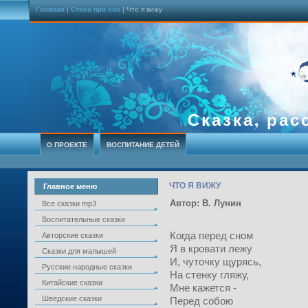
Главная
|
Стихи про сон
| Что я вижу
Сказка, рас
О ПРОЕКТЕ
ВОСПИТАНИЕ ДЕТЕЙ
ЧТО Я ВИЖУ
Главное меню
Автор: В. Лунин
Все сказки mp3
Воспитательные сказки
Когда перед сном
Авторские сказки
Я в кровати лежу
Сказки для малышей
И, чуточку щурясь,
Русские народные сказки
На стенку гляжу,
Китайские сказки
Мне кажется -
Шведские сказки
Перед собою