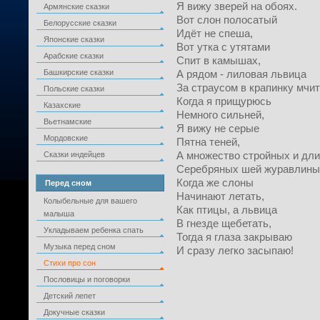
Я вижу зверей на обоях.
Армянские сказки
Вот слон полосатый
Белорусские сказки
Идёт не спеша,
Японские сказки
Вот утка с утятами
Арабские сказки
Спит в камышах,
Башкирские сказки
А рядом - лиловая львица
За страусом в крапинку мчит
Польские сказки
Когда я прищурюсь
Казахские
Немного сильней,
Вьетнамские
Я вижу не серые
Мордовские
Пятна теней,
А множество стройных и дл
Сказки индейцев
Серебряных шей журавлины
Когда же слоны
Перед сном
Начинают летать,
Колыбельные для вашего
Как птицы, а львица
малыша
В гнезде щебетать,
Укладываем ребенка спать
Тогда я глаза закрываю
Музыка перед сном
И сразу легко засыпаю!
Стихи про сон
Пословицы и поговорки
Детский лепет
Докучные сказки