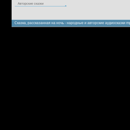
Авторские сказки
Сказка, рассказанная на ночь - народные и авторские аудиосказки m