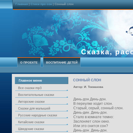
Главная
|
Стихи про сон
| Сонный слон
Сказка, рас
О ПРОЕКТЕ
ВОСПИТАНИЕ ДЕТЕЙ
СОННЫЙ СЛОН
Главное меню
Автор: И. Токмакова
Все сказки mp3
Воспитательные сказки
Динь-дон.Динь-дон.
Авторские сказки
В переулке ходит слон.
Старый, серый, сонный слон.
Сказки для малышей
Динь-дин. Динь-дон.
Русские народные сказки
Стало в комнате темно:
Заслоняет слон окно.
Китайские сказки
Или это снится сон?
Шведские сказки
Динь-дон. Динь-дон.