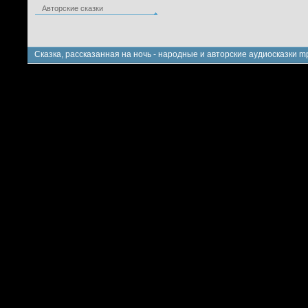
Авторские сказки
Сказка, рассказанная на ночь - народные и авторские аудиосказки m