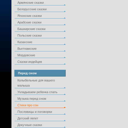
Армянские сказки
Белорусские сказки
Японские сказки
Арабские сказки
Башкирские сказки
Польские сказки
Казахские
Вьетнамские
Мордовские
Сказки индейцев
Перед сном
Колыбельные для вашего
малыша
Укладываем ребенка спать
Музыка перед сном
Стихи про сон
Пословицы и поговорки
Детский лепет
Докучные сказки