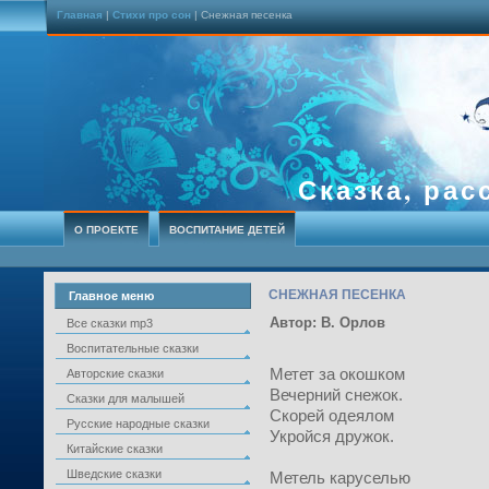
Главная
|
Стихи про сон
| Снежная песенка
Сказка, рас
О ПРОЕКТЕ
ВОСПИТАНИЕ ДЕТЕЙ
СНЕЖНАЯ ПЕСЕНКА
Главное меню
Автор: В. Орлов
Все сказки mp3
Воспитательные сказки
Метет за окошком
Авторские сказки
Вечерний снежок.
Сказки для малышей
Скорей одеялом
Русские народные сказки
Укройся дружок.
Китайские сказки
Шведские сказки
Метель каруселью