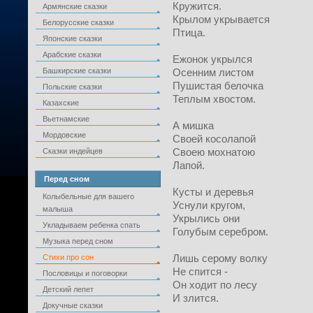
Кружится.
Армянские сказки
Крылом укрывается
Белорусские сказки
Птица.
Японские сказки
Арабские сказки
Ежонок укрылся
Башкирские сказки
Осенним листом
Пушистая белочка
Польские сказки
Теплым хвостом.
Казахские
Вьетнамские
А мишка
Мордовские
Своей косолапой
Своею мохнатою
Сказки индейцев
Лапой.
Перед сном
Кусты и деревья
Колыбельные для вашего
Уснули кругом,
малыша
Укрылись они
Укладываем ребенка спать
Голубым серебром.
Музыка перед сном
Лишь серому волку
Стихи про сон
Не спится -
Пословицы и поговорки
Он ходит по лесу
Детский лепет
И злится.
Докучные сказки