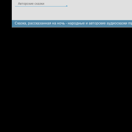
Авторские сказки
Сказка, рассказанная на ночь - народные и авторские аудиосказки m