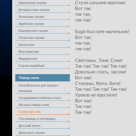
Стучи сильнее маятник!
Армянские сказки
Вот так:
Белорусские сказки
тик-так,
Японские сказки
тик-так!
Арабские сказки
Башкирские сказки
Буди быстрее маленьких!
Вот так:
Польские сказки
тик-так,
Казахские
тик-так!
Вьетнамские
Мордовские
Светланы, Тони, Сони!
Тик-так! Тик-так! Тик-так!
Сказки индейцев
Довольно спать, засони!
Вот как!
Перед сном
Степаны, Мити, Вити!
Колыбельные для вашего
Тик-так! Тик-так! Тик-так!
малыша
Уроков не проспите!
Укладываем ребенка спать
Вот как!
Музыка перед сном
Тик-так!
Тик-так!
Стихи про сон
Пословицы и поговорки
Детский лепет
Докучные сказки