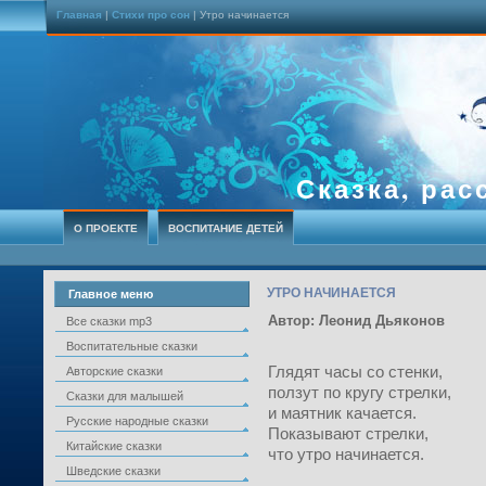
Главная
|
Стихи про сон
| Утро начинается
Сказка, рас
О ПРОЕКТЕ
ВОСПИТАНИЕ ДЕТЕЙ
УТРО НАЧИНАЕТСЯ
Главное меню
Автор: Леонид Дьяконов
Все сказки mp3
Воспитательные сказки
Глядят часы со стенки,
Авторские сказки
ползут по кругу стрелки,
Сказки для малышей
и маятник качается.
Русские народные сказки
Показывают стрелки,
Китайские сказки
что утро начинается.
Шведские сказки