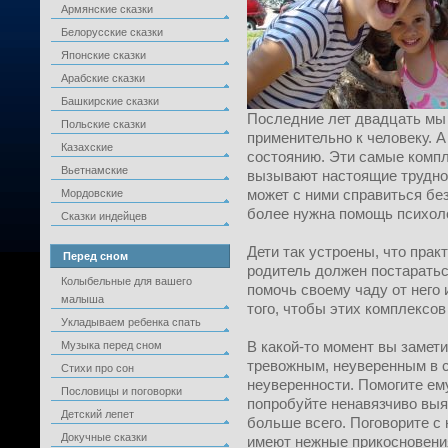
Армянские сказки
Белорусские сказки
Японские сказки
Арабские сказки
Башкирские сказки
Последние лет двадцать мы
Польские сказки
применительно к человеку. А
Казахские
состоянию. Эти самые компл
Вьетнамские
вызывают настоящие труднос
может с ними справиться бе
Мордовские
более нужна помощь психоло
Сказки индейцев
Дети так устроены, что прак
Перед сном
родитель должен постаратьс
Колыбельные для вашего
помочь своему чаду от него 
малыша
того, чтобы этих комплексов
Укладываем ребенка спать
В какой-то момент вы замети
Музыка перед сном
тревожным, неуверенным в се
Стихи про сон
неуверенности. Помогите ему
Пословицы и поговорки
попробуйте ненавязчиво выя
Детский лепет
больше всего. Поговорите с 
Докучные сказки
имеют нежные прикосновения