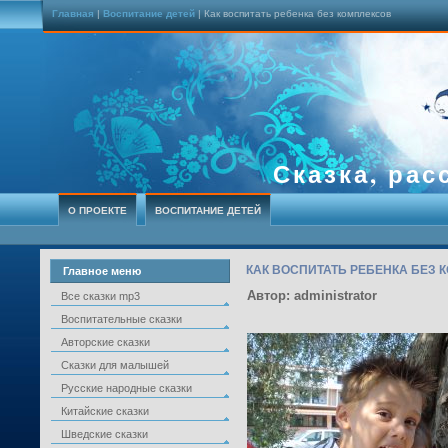
Главная
|
Воспитание детей
| Как воспитать ребенка без комплексов
Сказка, рас
О ПРОЕКТЕ
ВОСПИТАНИЕ ДЕТЕЙ
КАК ВОСПИТАТЬ РЕБЕНКА БЕЗ 
Главное меню
Автор: administrator
Все сказки mp3
Воспитательные сказки
Авторские сказки
Сказки для малышей
Русские народные сказки
Китайские сказки
Шведские сказки