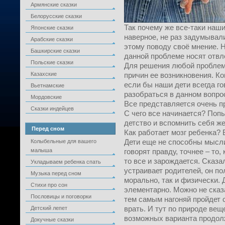
Армянские сказки
Белорусские сказки
Так почему же все-таки наш
Японские сказки
наверное, не раз задумывали
Арабские сказки
этому поводу своё мнение. 
Башкирские сказки
данной проблеме носят отвл
Польские сказки
Для решения любой проблем
Казахские
причин ее возникновения. Ко
если бы наши дети всегда го
Вьетнамские
разобраться в данном вопро
Мордовские
Все представляется очень п
Сказки индейцев
С чего все начинается? Поп
детство и вспомнить себя 
Перед сном
Как работает мозг ребенка? 
Дети еще не способны мысли
Колыбельные для вашего
малыша
говорят правду, точнее – то, 
то все и зарождается. Сказа
Укладываем ребенка спать
устраивает родителей, он по
Музыка перед сном
морально, так и физически.
Стихи про сон
элементарно. Можно не сказат
Пословицы и поговорки
тем самым нагоняй пройдет с
врать. И тут по природе вещ
Детский лепет
возможных варианта продолж
Докучные сказки