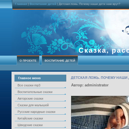
Главная
|
Воспитание детей
| Детская ложь. Почему наши дети нам врут?
Сказка, рас
О ПРОЕКТЕ
ВОСПИТАНИЕ ДЕТЕЙ
ДЕТСКАЯ ЛОЖЬ. ПОЧЕМУ НАШИ 
Главное меню
Автор: administrator
Все сказки mp3
Воспитательные сказки
Авторские сказки
Сказки для малышей
Русские народные сказки
Китайские сказки
Шведские сказки