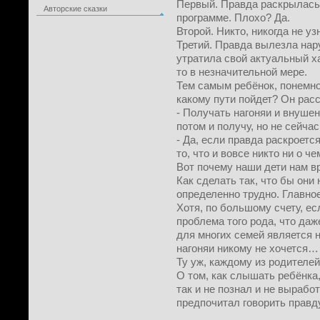
Первый. Правда раскрылась,
Авторские сказки
программе. Плохо? Да.
Второй. Никто, никогда не уз
Третий. Правда вылезла нару
утратила свой актуальный ха
то в незначительной мере.
Тем самым ребёнок, понемног
какому пути пойдет? Он ра
- Получать нагоняи и внуше
потом и получу, но не сейчас
- Да, если правда раскроется
то, что и вовсе никто ни о че
Вот почему наши дети нам вр
Как сделать так, что бы они 
определенно трудно. Главно
Хотя, по большому счету, ес
проблема того рода, что даж
для многих семей является 
нагоняи никому не хочется…
Ту уж, каждому из родителе
О том, как слышать ребёнка,
так и не познал и не вырабо
предпочитал говорить правду