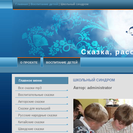
Главная
|
Воспитание детей
| Школьный синдром
Сказка, рас
О ПРОЕКТЕ
ВОСПИТАНИЕ ДЕТЕЙ
ШКОЛЬНЫЙ СИНДРОМ
Главное меню
Автор: administrator
Все сказки mp3
Воспитательные сказки
Авторские сказки
Сказки для малышей
Русские народные сказки
Китайские сказки
Шведские сказки