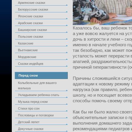
Армянские сказки
Белорусские сказки
Японские сказки
Арабские сказки
Казалось бы, ваш ребенок т
Башкирские сказки
а уже вовсю жалуется на ус
Польские сказки
дочь в хитрости и лени – ско
Казахские
именно в начале учебного го
так безобидно, как может п
Вьетнамские
усталость может перерасти 
Мордовские
апатией, раздражительностью
Сказки индейцев
причиной гиперактивности (о
Перед сном
Причины сложившейся ситуа
Колыбельные для вашего
адаптации к новому режиму 
малыша
нагрузка (как правило, ребен
школу, но и посещает всевоз
Укладываем ребенка спать
способы помочь своему отп
Музыка перед сном
Стихи про сон
Как бы ни было жалко своего
Пословицы и поговорки
объяснительные записки о п
Детский лепет
выполнения домашнего зада
рекомендациями педиатров и
Докучные сказки