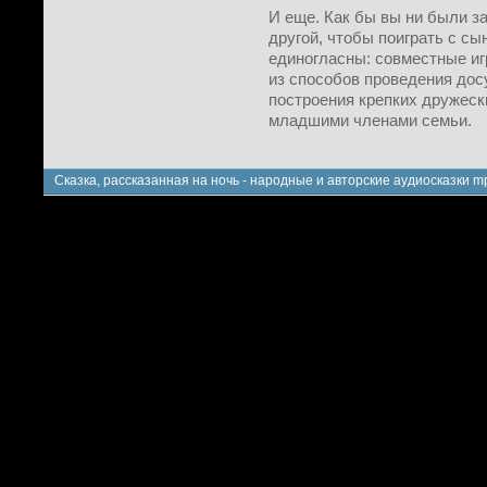
И еще. Как бы вы ни были за
другой, чтобы поиграть с с
единогласны: совместные иг
из способов проведения дос
построения крепких дружес
младшими членами семьи.
Сказка, рассказанная на ночь - народные и авторские аудиосказки m