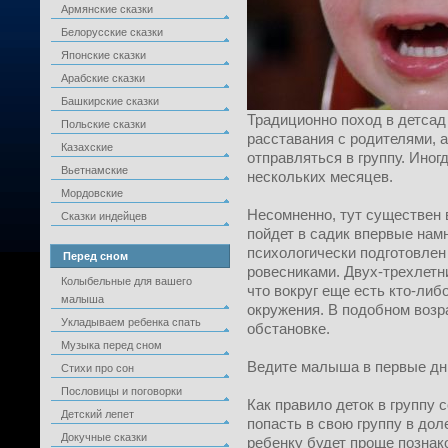
Армянские сказки
Белорусские сказки
Японские сказки
Арабские сказки
Башкирские сказки
Традиционно поход в детсад
Польские сказки
расставания с родителями, 
Казахские
отправляться в группу. Иног
Вьетнамские
нескольких месяцев.
Мордовские
Несомненно, тут существен в
Сказки индейцев
пойдет в садик впервые нам
психологически подготовлен
Перед сном
ровесниками. Двух-трехлетн
Колыбельные для вашего
что вокруг еще есть кто-либ
малыша
окружения. В подобном возр
Укладываем ребенка спать
обстановке.
Музыка перед сном
Ведите малыша в первые дн
Стихи про сон
Пословицы и поговорки
Как правило деток в группу 
Детский лепет
попасть в свою группу в дол
Докучные сказки
ребенку будет проще познак