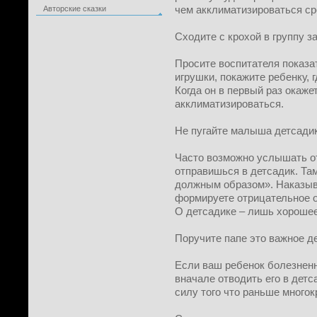
чем акклиматизироваться ср
Авторские сказки
Сходите с крохой в группу з
Просите воспитателя показа
игрушки, покажите ребенку, г
Когда он в первый раз окаже
акклиматизироваться.
Не пугайте малыша детсади
Часто возможно услышать о
отправишься в детсадик. Та
должным образом». Наказыва
формируете отрицательное о
О детсадике – лишь хорошее
Поручите папе это важное д
Если ваш ребенок болезненн
вначале отводить его в детс
силу того что раньше многок