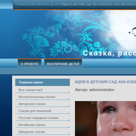
Главная
|
Воспитание детей
| Идем в детский сад. Как избежать слез при расс
Сказка, рас
О ПРОЕКТЕ
ВОСПИТАНИЕ ДЕТЕЙ
ИДЕМ В ДЕТСКИЙ САД. КАК ИЗ
Главное меню
Автор: administrator
Все сказки mp3
Воспитательные сказки
Авторские сказки
Сказки для малышей
Русские народные сказки
Китайские сказки
Шведские сказки