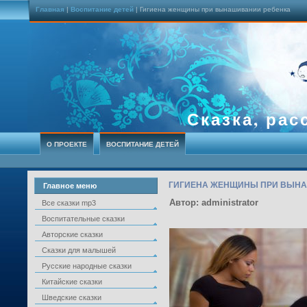
Главная
|
Воспитание детей
| Гигиена женщины при вынашивании ребенка
Сказка, рас
О ПРОЕКТЕ
ВОСПИТАНИЕ ДЕТЕЙ
ГИГИЕНА ЖЕНЩИНЫ ПРИ ВЫНА
Главное меню
Автор: administrator
Все сказки mp3
Воспитательные сказки
Авторские сказки
Сказки для малышей
Русские народные сказки
Китайские сказки
Шведские сказки