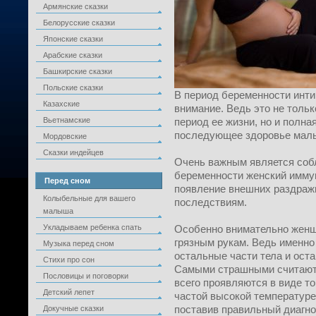
Армянские сказки
Белорусские сказки
Японские сказки
Арабские сказки
Башкирские сказки
Польские сказки
В период беременности инти
Казахские
внимание. Ведь это не толь
Вьетнамские
период ее жизни, но и полна
последующее здоровье мал
Мордовские
Сказки индейцев
Очень важным является собл
беременности женский иммун
Перед сном
появление внешних раздражи
Колыбельные для вашего
последствиям.
малыша
Укладываем ребенка спать
Особенно внимательно женщ
грязным рукам. Ведь именно
Музыка перед сном
остальные части тела и ост
Стихи про сон
Самыми страшными считают
Пословицы и поговорки
всего проявляются в виде т
Детский лепет
частой высокой температуре
поставив правильный диагно
Докучные сказки