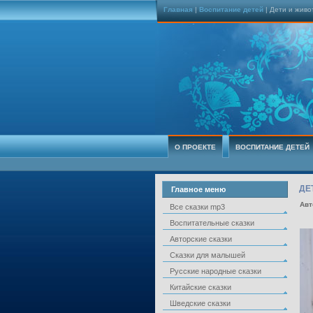
Главная
|
Воспитание детей
| Дети и жив
О ПРОЕКТЕ
ВОСПИТАНИЕ ДЕТЕЙ
ДЕ
Главное меню
Авт
Все сказки mp3
Воспитательные сказки
Авторские сказки
Сказки для малышей
Русские народные сказки
Китайские сказки
Шведские сказки