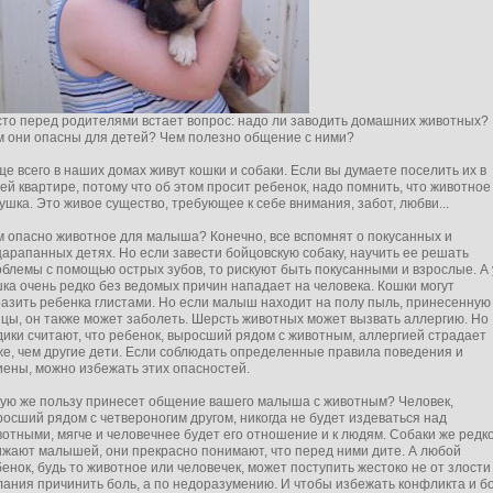
сто перед родителями встает вопрос: надо ли заводить домашних животных?
м они опасны для детей? Чем полезно общение с ними?
е всего в наших домах живут кошки и собаки. Если вы думаете поселить их в
ей квартире, потому что об этом просит ребенок, надо помнить, что животное
ушка. Это живое существо, требующее к себе внимания, забот, любви...
 опасно животное для малыша? Конечно, все вспомнят о покусанных и
арапанных детях. Но если завести бойцовскую собаку, научить ее решать
блемы с помощью острых зубов, то рискуют быть покусанными и взрослые. А
ка очень редко без ведомых причин нападает на человека. Кошки могут
азить ребенка глистами. Но если малыш находит на полу пыль, принесенную
цы, он также может заболеть. Шерсть животных может вызвать аллергию. Но
ики считают, что ребенок, выросший рядом с животным, аллергией страдает
е, чем другие дети. Если соблюдать определенные правила поведения и
иены, можно избежать этих опасностей.
кую же пользу принесет общение вашего малыша с животным? Человек,
осший рядом с четвероногим другом, никогда не будет издеваться над
отными, мягче и человечнее будет его отношение и к людям. Собаки же редк
ижают малышей, они прекрасно понимают, что перед ними дите. А любой
енок, будь то животное или человечек, может поступить жестоко не от злости
ания причинить боль, а по недоразумению. И чтобы избежать конфликта и б