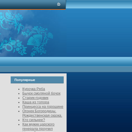
Популярные
Курочка Ряба
Бычок смоляной бочок
Старик-годовик
Каша из топора
Принцесса на горошине
Огонек Богородицы.
Рождественская сказка.
Кто сильнее?
Как мужик царского
генерала проучил