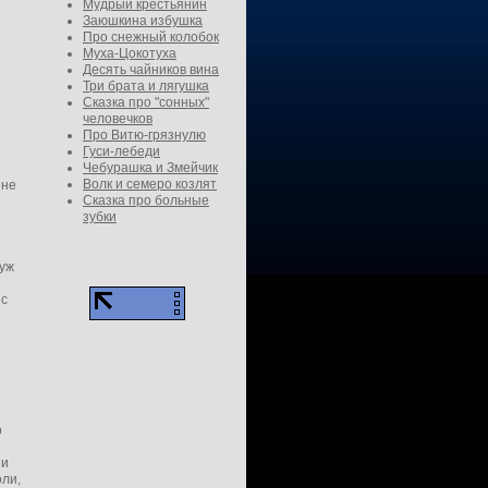
Мудрый крестьянин
Заюшкина избушка
Про снежный колобок
Муха-Цокотуха
Десять чайников вина
Три брата и лягушка
Сказка про "сонных"
человечков
Про Витю-грязнулю
Гуси-лебеди
Чебурашка и Змейчик
Волк и семеро козлят
 не
Сказка про больные
зубки
 уж
 с
о
 и
оли,