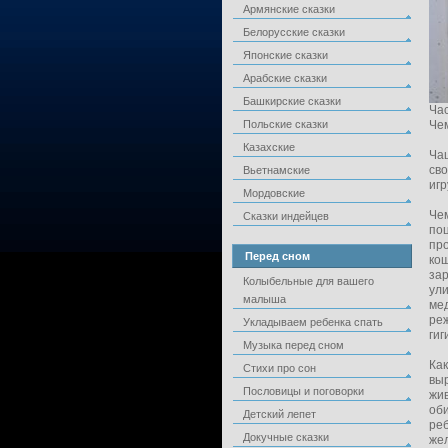
Армянские сказки
Белорусские сказки
Японские сказки
Арабские сказки
Башкирские сказки
Ча
Польские сказки
Че
Казахские
Чащ
сво
Вьетнамские
игр
Мордовские
Чем
Сказки индейцев
поц
про
Перед сном
кош
зар
Колыбельные для вашего
ули
малыша
мед
реж
Укладываем ребенка спать
гиг
Музыка перед сном
Ка
Стихи про сон
выр
Пословицы и поговорки
жив
об
Детский лепет
реб
Докучные сказки
жел