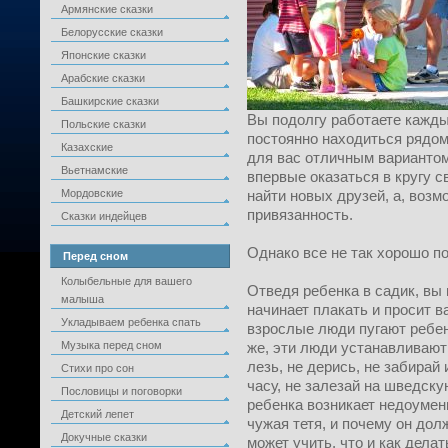
Армянские сказки
Белорусские сказки
Японские сказки
Арабские сказки
Башкирские сказки
Вы подолгу работаете кажды
Польские сказки
постоянно находиться рядом 
Казахские
для вас отличным вариантом 
Вьетнамские
впервые оказаться в кругу с
Мордовские
найти новых друзей, а, возм
привязанность.
Сказки индейцев
Однако все не так хорошо по
Перед сном
Колыбельные для вашего
Отведя ребенка в садик, вы 
малыша
начинает плакать и просит в
Укладываем ребенка спать
взрослые люди пугают ребен
Музыка перед сном
же, эти люди устанавливают 
лезь, не дерись, не забирай
Стихи про сон
часу, не залезай на шведску
Пословицы и поговорки
ребенка возникает недоумени
Детский лепет
чужая тетя, и почему он до
Докучные сказки
может учить, что и как делат