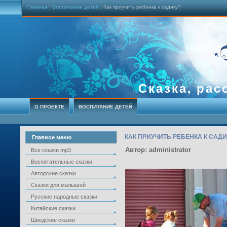
Главная
|
Воспитание детей
| Как приучить ребенка к садику?
Сказка, рас
О ПРОЕКТЕ
ВОСПИТАНИЕ ДЕТЕЙ
КАК ПРИУЧИТЬ РЕБЕНКА К САДИ
Главное меню
Автор: administrator
Все сказки mp3
Воспитательные сказки
Авторские сказки
Сказки для малышей
Русские народные сказки
Китайские сказки
Шведские сказки