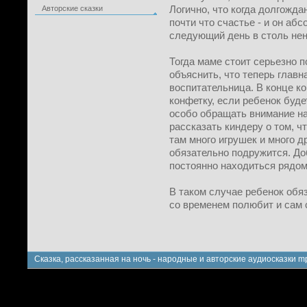
Логично, что когда долгожда
Авторские сказки
почти что счастье - и он аб
следующий день в столь нен
Тогда маме стоит серьезно п
объяснить, что теперь главна
воспитательница. В конце к
конфетку, если ребенок буде
особо обращать внимание на
рассказать киндеру о том, чт
там много игрушек и много д
обязательно подружится. До
постоянно находиться рядом
В таком случае ребенок обяз
со временем полюбит и сам с
Сказка, рассказанная на ночь - народные и авторские аудиосказки m