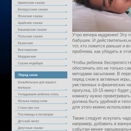
Армянские сказки
Белорусские сказки
Японские сказки
Арабские сказки
Башкирские сказки
Утро вечера мудренее! Эту 
Польские сказки
бабушек. И действительно,н
Казахские
тот, кто ложится раньше и в
Вьетнамские
проблема, как убедить в это
Мордовские
Чтобы ребенок беспрепятств
Сказки индейцев
обеспечить его не только 
методами засыпания. В перв
Перед сном
перед сном в активные игры,
Колыбельные для вашего
умственных и физических на
малыша
прогулка, 10-15 минут будет
Укладываем ребенка спать
комнату нужно проветривать
должна быть удобной и тепл
Музыка перед сном
для этого можно использова
Стихи про сон
Пословицы и поговорки
Также следует искупать чад
Детский лепет
например, добавить в ванную
Докучные сказки
события менее эмоциональны