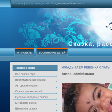
Главная
|
Воспитание детей
| Укладываем ребенка спать
Сказка, рас
О ПРОЕКТЕ
ВОСПИТАНИЕ ДЕТЕЙ
УКЛАДЫВАЕМ РЕБЕНКА СПАТЬ
Главное меню
Автор: administrator
Все сказки mp3
Воспитательные сказки
Авторские сказки
Сказки для малышей
Русские народные сказки
Китайские сказки
Шведские сказки