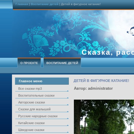
Главная
|
Воспитание детей
| Детей в фигурное катание!
Сказка, рас
О ПРОЕКТЕ
ВОСПИТАНИЕ ДЕТЕЙ
ДЕТЕЙ В ФИГУРНОЕ КАТАНИЕ!
Главное меню
Автор: administrator
Все сказки mp3
Воспитательные сказки
Авторские сказки
Сказки для малышей
Русские народные сказки
Китайские сказки
Шведские сказки