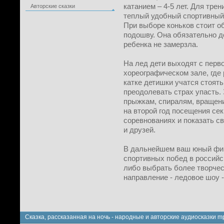
катанием – 4-5 лет. Для тре
Авторские сказки
теплый удобный спортивный к
При выборе коньков стоит о
подошву. Она обязательно д
ребенка не замерзла.
На лед дети выходят с перво
хореографическом зале, где 
катке детишки учатся стоять
преодолевать страх упасть.
прыжкам, спиралям, вращени
на второй год посещения сек
соревнованиях и показать с
и друзей.
В дальнейшем ваш юный фиг
спортивных побед в российс
либо выбрать более творче
направление - ледовое шоу -
Сказка, рассказанная на ночь - народные и авторские аудиосказки m