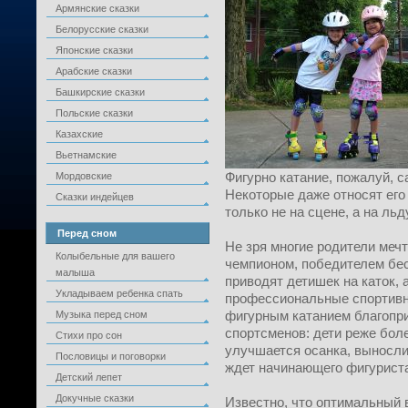
Армянские сказки
Белорусские сказки
Японские сказки
Арабские сказки
Башкирские сказки
Польские сказки
Казахские
Вьетнамские
Фигурно катание, пожалуй, 
Мордовские
Некоторые даже относят его 
Сказки индейцев
только не на сцене, а на льд
Перед сном
Не зря многие родители меч
Колыбельные для вашего
чемпионом, победителем бес
малыша
приводят детишек на каток, 
Укладываем ребенка спать
профессиональные спортивны
фигурным катанием благопр
Музыка перед сном
спортсменов: дети реже боле
Стихи про сон
улучшается осанка, выносли
Пословицы и поговорки
ждет начинающего фигурист
Детский лепет
Докучные сказки
Известно, что оптимальный 