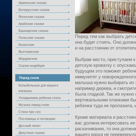
Армянские сказки
Белорусские сказки
Японские сказки
Арабские сказки
Башкирские сказки
Перед тем как выбрать детс
Польские сказки
она будет стоять. Оно должн
Казахские
и на расстоянии от отопител
Вьетнамские
Мордовские
Выбрав место, приступаем к
детскую кроватку с опускаю
Сказки индейцев
будущем это поможет ребенку
иммунитет у новорожденного
Перед сном
малыша нужно выбирать из э
Колыбельные для вашего
например дерева, и смотрите
малыша
была гладкой. Так же нужно
Укладываем ребенка спать
вертикальными планками был
Музыка перед сном
ребенка туда не пролазила, 
Стихи про сон
Кроме материала и расстоян
Пословицы и поговорки
вас должна интересовать ее
Детский лепет
раскачивания, то она должна
Докучные сказки
вашего крохи не перевернул