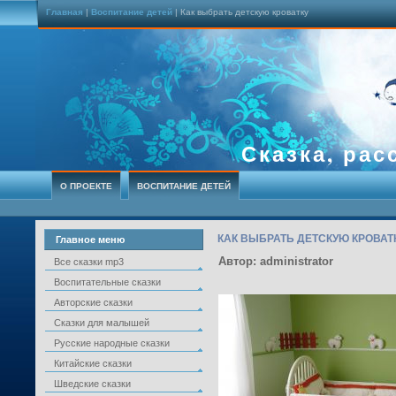
Главная
|
Воспитание детей
| Как выбрать детскую кроватку
Сказка, рас
О ПРОЕКТЕ
ВОСПИТАНИЕ ДЕТЕЙ
КАК ВЫБРАТЬ ДЕТСКУЮ КРОВАТ
Главное меню
Автор: administrator
Все сказки mp3
Воспитательные сказки
Авторские сказки
Сказки для малышей
Русские народные сказки
Китайские сказки
Шведские сказки