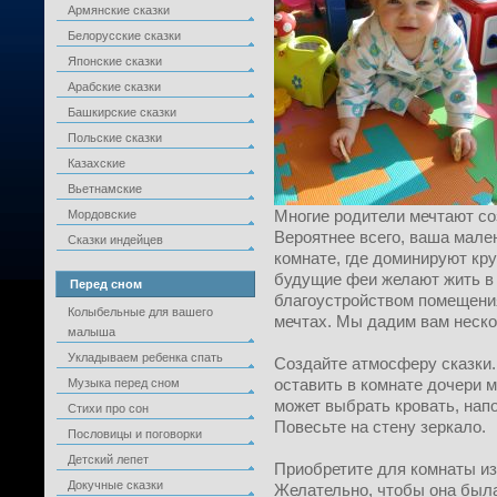
Армянские сказки
Белорусские сказки
Японские сказки
Арабские сказки
Башкирские сказки
Польские сказки
Казахские
Вьетнамские
Многие родители мечтают со
Мордовские
Вероятнее всего, ваша мале
Сказки индейцев
комнате, где доминируют кр
будущие феи желают жить в 
Перед сном
благоустройством помещения
Колыбельные для вашего
мечтах. Мы дадим вам неск
малыша
Укладываем ребенка спать
Создайте атмосферу сказки.
оставить в комнате дочери 
Музыка перед сном
может выбрать кровать, нап
Стихи про сон
Повесьте на стену зеркало.
Пословицы и поговорки
Детский лепет
Приобретите для комнаты из
Докучные сказки
Желательно, чтобы она был