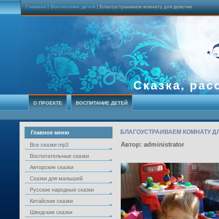
Главная
|
Воспитание детей
| Благоустраиваем комнату для девочки
Сказка, рас
О ПРОЕКТЕ
ВОСПИТАНИЕ ДЕТЕЙ
БЛАГОУСТРАИВАЕМ КОМНАТУ Д
Главное меню
Автор: administrator
Все сказки mp3
Воспитательные сказки
Авторские сказки
Сказки для малышей
Русские народные сказки
Китайские сказки
Шведские сказки