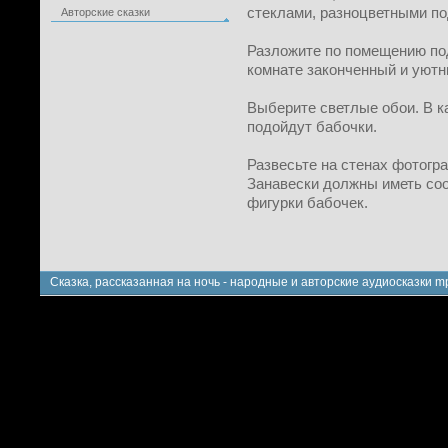
стеклами, разноцветными по
Авторские сказки
Разложите по помещению по
комнате законченный и уютн
Выберите светлые обои. В к
подойдут бабочки.
Развесьте на стенах фотогр
Занавески должны иметь соо
фигурки бабочек.
Сказка, рассказанная на ночь - народные и авторские аудиосказки m