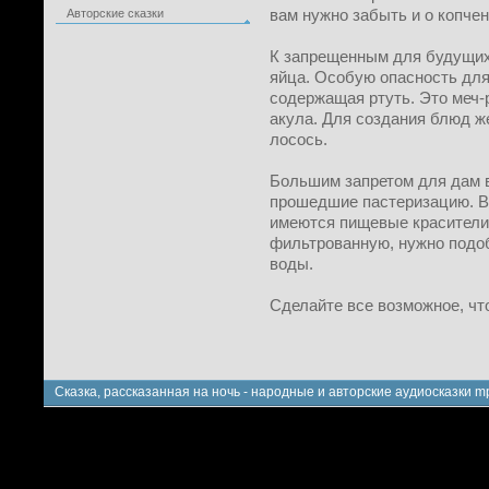
вам нужно забыть и о копче
Авторские сказки
К запрещенным для будущих
яйца. Особую опасность для
содержащая ртуть. Это меч-
акула. Для создания блюд ж
лосось.
Большим запретом для дам в
прошедшие пастеризацию. Ва
имеются пищевые красители 
фильтрованную, нужно подо
воды.
Сделайте все возможное, чт
Сказка, рассказанная на ночь - народные и авторские аудиосказки m