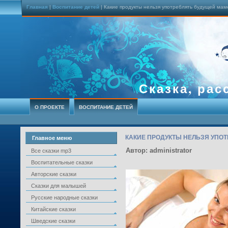
Главная
|
Воспитание детей
| Какие продукты нельзя употреблять будущей мам
Сказка, рас
О ПРОЕКТЕ
ВОСПИТАНИЕ ДЕТЕЙ
КАКИЕ ПРОДУКТЫ НЕЛЬЗЯ УПО
Главное меню
Автор: administrator
Все сказки mp3
Воспитательные сказки
Авторские сказки
Сказки для малышей
Русские народные сказки
Китайские сказки
Шведские сказки