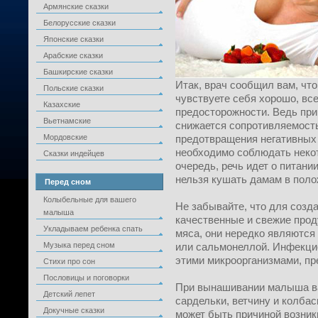
Армянские сказки
Белорусские сказки
Японские сказки
Арабские сказки
Башкирские сказки
Итак, врач сообщил вам, чт
Польские сказки
чувствуете себя хорошо, вс
Казахские
предосторожности. Ведь пр
Вьетнамские
снижается сопротивляемост
Мордовские
предотвращения негативных
необходимо соблюдать некот
Сказки индейцев
очередь, речь идет о питани
нельзя кушать дамам в поло
Перед сном
Колыбельные для вашего
Не забывайте, что для созд
малыша
качественные и свежие прод
Укладываем ребенка спать
мяса, они нередко являютс
Музыка перед сном
или сальмонеллой. Инфекци
этими микроорганизмами, пр
Стихи про сон
Пословицы и поговорки
При вынашивании малыша ва
Детский лепет
сардельки, ветчину и колба
Докучные сказки
может быть причиной возник