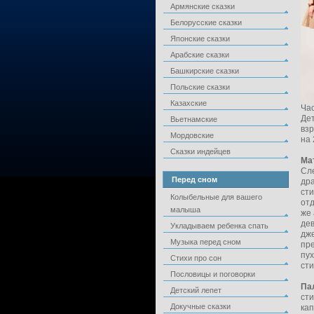
Армянские сказки
Белорусские сказки
Японские сказки
Арабские сказки
Башкирские сказки
Польские сказки
Казахские
Час
Дет
Вьетнамские
взр
Мордовские
на 
Сказки индейцев
Ма
Сле
Перед сном
дра
сти
Колыбельные для вашего
отд
малыша
же 
дев
Укладываем ребенка спать
дже
Музыка перед сном
пре
пух
Стихи про сон
сти
Пословицы и поговорки
Па
Детский лепет
сти
Докучные сказки
кап