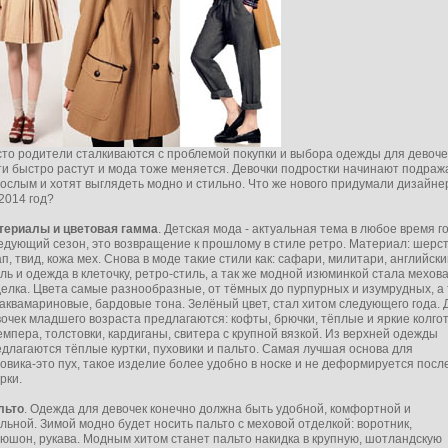
то родители сталкиваются с проблемой покупки и выбора одежды для девоче
и быстро растут и мода тоже меняется. Девочки подростки начинают подраж
ослым и хотят выглядеть модно и стильно. Что же нового придумали дизайн
2014 год?
териалы и цветовая гамма
. Детская мода - актуальная тема в любое время г
дующий сезон, это возвращение к прошлому в стиле ретро. Материал: шерст
п, твид, кожа мех. Снова в моде такие стили как: сафари, милитари, английск
ль и одежда в клеточку, ретро-стиль, а так же модной изюминкой стала мехов
елка. Цвета самые разнообразные, от тёмных до пурпурных и изумрудных, а 
аквамариновые, бардовые тона. Зелёный цвет, стал хитом следующего года. 
очек младшего возраста предлагаются: кофты, брючки, тёплые и яркие колгот
мпера, толстовки, кардиганы, свитера с крупной вязкой. Из верхней одежды
длагаются тёплые куртки, пуховики и пальто. Самая лучшая основа для
овика-это пух, такое изделие более удобно в носке и не деформируется посл
рки.
льто
. Одежда для девочек конечно должна быть удобной, комфортной и
льной. Зимой модно будет носить пальто с меховой отделкой: воротник,
юшон, рукава. Модным хитом станет пальто накидка в крупную, шотландскую