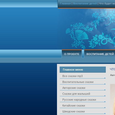
Главная
|
Воспитание детей
| Что будет м
О ПРОЕКТЕ
ВОСПИТАНИЕ ДЕТЕЙ
ЧТ
Главное меню
Авт
Все сказки mp3
Воспитательные сказки
Авторские сказки
Сказки для малышей
Русские народные сказки
Китайские сказки
Шведские сказки