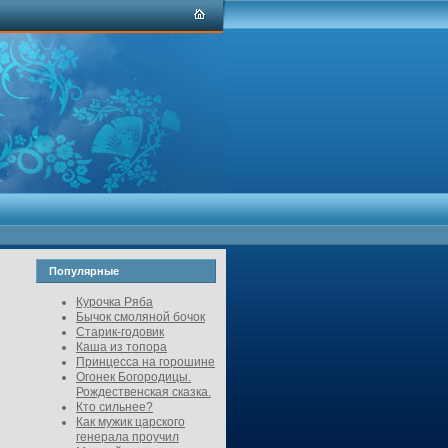
Популярные
Курочка Ряба
Бычок смоляной бочок
Старик-годовик
Каша из топора
Принцесса на горошине
Огонек Богородицы.
Рождественская сказка.
Кто сильнее?
Как мужик царского
генерала проучил