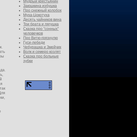
Мудрый крестьянин
Заюшкина избушка
Про снежный колобок
Муха-Цокотуха
Десять чайников вина
Три брата и лягушка
Сказка про "сонных"
человечков
Про Витю-грязнулю
Гуси-лебеди
к.
Чебурашка и Змейчик
ать
Волк и семеро козлят
еры
Сказка про больные
зубки
ода.
ь,
ий
ая
так
Для
ки,
е